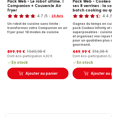
Pack Web - Le robot ultime, I
Pack Web - Cookeo Inf
Companion + Couvercle Air
ses 8 verrines : la solu
fryer
batch cooking au quot
Note
Note
4.7
/5
-
4.4
/5
-
24 Avis
ratings.4.7
ratings.4.4
Un robot de cuisine sans limite :
Gagnez du temps en cuisin
transformez votre Companion en air
pack Cookeo Infinity et ses
fryer pour 18 modes de cuisine
superposables : cuisinez,
et organisez vos repas fa
pour un quotidien plus sim
gourmand.
899,99 €
449,99 €
1 049,98 €
514,98 €
Prix
Prix
Prix
Prix
Dont éco-participation 4,92 €
Dont éco-participation 0,36 
avec
initial
avec
initial
réduction
réduction
En stock
En stock
Ajouter au panier
Ajouter au pa