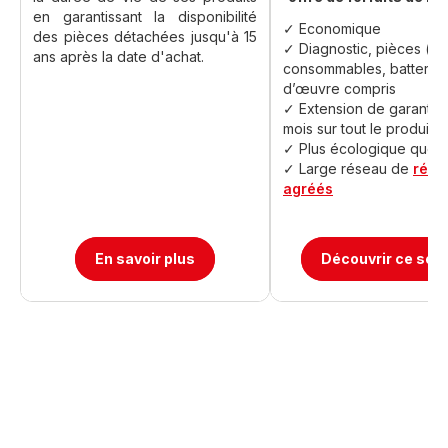
en garantissant la disponibilité
✓ Economique
des pièces détachées jusqu'à 15
✓ Diagnostic, pièces (ho
ans après la date d'achat.
consommables, batteries
d’œuvre compris
✓ Extension de garantie
mois sur tout le produit
✓
Plus écologique que d
✓ Large réseau de
répa
agréés
En savoir plus
Découvrir ce serv