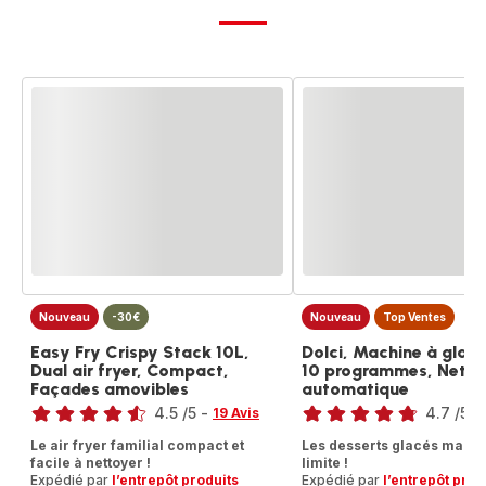
Nouveau
-30€
Nouveau
Top Ventes
Easy Fry Crispy Stack 10L,
Dolci, Machine à glace
Dual air fryer, Compact,
10 programmes, Nett
Façades amovibles
automatique
Note
Note
4.5
/5
-
4.7
/5
-
19 Avis
ratings.4.5
ratings.4.7
Le air fryer familial compact et
Les desserts glacés maiso
facile à nettoyer !
limite !
Expédié par
l’entrepôt produits
Expédié par
l’entrepôt prod