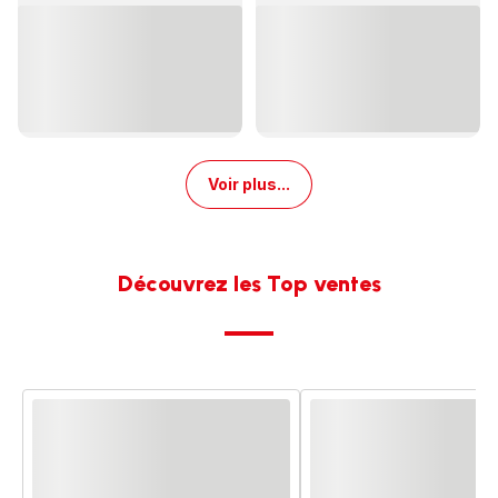
Voir
Voir
plus...
plus...
-
-
Blenders
Machine
-
à
glace
-
Voir plus...
Découvrez les Top ventes