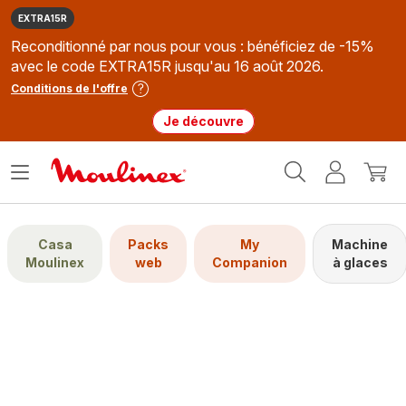
EXTRA15R
Reconditionné par nous pour vous : bénéficiez de -15%
avec le code EXTRA15R jusqu'au 16 août 2026.
Conditions de l'offre
Je découvre
Accueil
Ouvrir
Mon
Mon
Moulinex
le
compte
panie
menu
Casa
Packs
My
Machine
Moulinex
web
Companion
à glaces