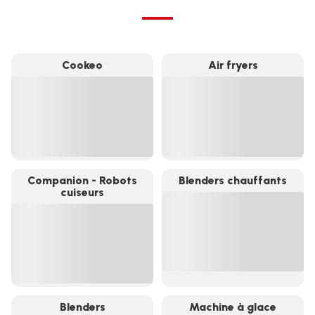
Cookeo
Air fryers
Voir
Voir
plus...
plus...
-
-
Cookeo
Air
-
fryers
-
Companion - Robots
Blenders chauffants
cuiseurs
Voir
Voir
plus...
plus...
-
-
Blenders
Companion
chauffants
-
-
Robots
cuiseurs
-
Blenders
Machine à glace