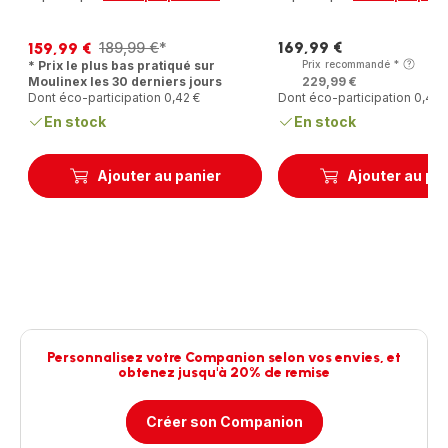
169,99 €
159,99 €
189,99 €
*
Prix
Prix
Prix
* Prix le plus bas pratiqué sur
Prix recommandé
*
avec
initial
Moulinex les 30 derniers jours
229,99 €
réduction
Dont éco-participation 0,42 €
Dont éco-participation 0,40 
En stock
En stock
Ajouter au panier
Ajouter au pa
Personnalisez votre Companion selon vos envies, et
obtenez jusqu'à 20% de remise
Créer son Companion