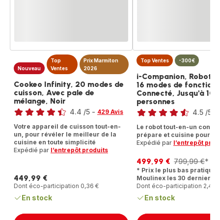
Top
Prix Marmiton
Top Ventes
-300€
Nouveau
Ventes
2026
i-Companion, Robot Cu
Cookeo Infinity, 20 modes de
16 modes de fonction
cuisson, Avec pale de
Connecté, Jusqu'à 10
mélange, Noir
personnes
Note
Note
4.4
/5
-
429 Avis
4.5
/5
-
ratings.4.4
ratings.4.5
Votre appareil de cuisson tout-en-
Le robot tout-en-un connec
un, pour révéler le meilleur de la
prépare et cuisine pour vo
cuisine en toute simplicité
Expédié par
l’entrepôt prod
Expédié par
l’entrepôt produits
499,99 €
799,99 €
*
Prix
Prix
* Prix le plus bas pratiqué 
avec
initial
449,99 €
Moulinex les 30 derniers j
réduction
Prix
Dont éco-participation 0,36 €
Dont éco-participation 2,46 
En stock
En stock