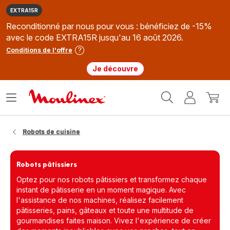
EXTRA15R
Reconditionné par nous pour vous : bénéficiez de -15%
avec le code EXTRA15R jusqu'au 16 août 2026.
Conditions de l'offre
Je découvre
Accueil
Ouvrir
Mon
Mon
Moulinex
le
compte
panie
menu
Robots de cuisine
Robots pâtissiers
Optez pour nos robots pâtissiers et transformez chaque
instant de pâtisserie en un moment magique. Avec
l'assistance de nos machines, réalisez facilement
pâtisseries, pains, gâteaux et toute une multitude de
gourmandises faites maison. Vivez l'expérience de créer