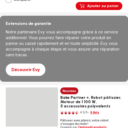
Essential,
Ajouter au panier
Robot
pâtissier,
Bol
de
Extensions de garantie
4.8 L,
Kit
Notre partenaire Evy vous accompagne grâce à ce service
de
additionnel. Vous pourrez faire réparer votre produit en
pâtisserie,
panne ou cassé rapidement et en toute simplicité. Evy vous
800 W
accompagne à chaque étape et vous assure une réparation
sans tracas.
Découvrir Evy
Nouveau
Bake Partner +, Robot pâtissier,
Moteur de 1 100 W,
5 accessoires polyvalents
Note
4.5
/5
-
6 Avis
ratings.4.5
Pâtissez avec plaisir, votre robot
s'occupe du reste !
Expédié par
l’entrepôt produits