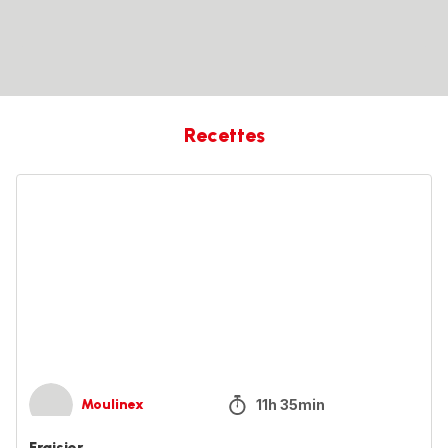
Recettes
Fraisier
11h 35min
Moulinex
Fraisier