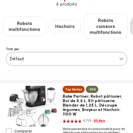
4 produits
Robots
Robots
Hachoirs
cuiseurs
multifonctions
multifonctions
Trier par
Défaut
Top Ventes
-30€
Bake Partner, Robot pâtissier,
Bol de 4,6 L, Kit pâtisserie,
Blender de 1,25 L, Découpe
légumes, Broyeur et Hachoir,
1100 W
Note
4.7
/5
-
85 Avis
ratings.4.7
Votre partenaire incontournable pour de
Bake
Comparer
délicieuses pâtisseries au quotidien !