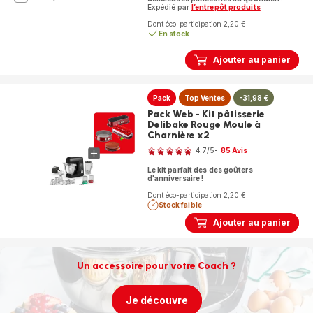
Partner,
Expédié par
l’entrepôt produits
Robot
Dont éco-participation 2,20 €
pâtissier,
En stock
Bol
de
Ajouter au panier
4,6
L,
Kit
pâtisserie,
Pack
Top Ventes
-31,98 €
Blender
Pack Web - Kit pâtisserie
de
Delibake Rouge Moule à
1,25
Charnière x2
Note
L,
4.7
/5
-
85 Avis
Découpe
ratings.4.7
légumes,
Le kit parfait des des goûters
Broyeur
d'anniversaire !
et
Dont éco-participation 2,20 €
Hachoir,
Stock faible
1100
W
Ajouter au panier
Un accessoire pour votre Coach ?
Je découvre