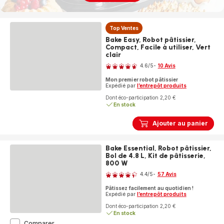
Top Ventes
Bake Easy, Robot pâtissier,
Compact, Facile à utiliser, Vert
clair
Note
4.6
/5
-
10 Avis
ratings.4.6
Mon premier robot pâtissier
Expédié par
l’entrepôt produits
Dont éco-participation 2,20 €
En stock
Ajouter au panier
Bake Essential, Robot pâtissier,
Bol de 4.8 L, Kit de pâtisserie,
800 W
Note
4.4
/5
-
57 Avis
ratings.4.4
Pâtissez facilement au quotidien !
Expédié par
l’entrepôt produits
Dont éco-participation 2,20 €
En stock
Bake
Comparer