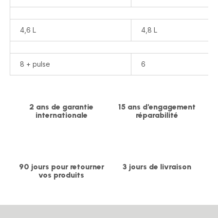
Blender
800 W
de
1,25
4,6 L
4,8 L
L,
Découpe
légumes,
8 + pulse
6
Broyeur
et
Hachoir,
1100
W
2 ans de garantie
15 ans d'engagement
internationale
réparabilité
90 jours pour retourner
3 jours de livraison
vos produits