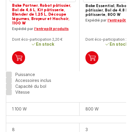
Bake Partner, Robot pâtissier,
Bake Essential, Robot
Bol de 4,6 L, Kit pâtisserie,
pâtissier, Bol de 4.8 L, 
Blender de 1,25 L, Découpe
pâtisserie, 800 W
légumes, Broyeur et Hachoir,
Expédié par
l’entrepôt pr
1100 W
Expédié par
l’entrepôt produits
Dont éco-participation 2,20 €
Dont éco-participation 2,2
En stock
En stock
Ajouter
Ajouter
au
au
panier
panier
Puissance
Bake
Bake
Accessoires inclus
Partner,
Essential,
Capacité du bol
Robot
Robot
Vitesse
pâtissier,
pâtissier,
Bol
Bol
de
de
1 100 W
800 W
4,6
4.8 L,
L,
Kit
Kit
de
8
3
pâtisserie,
pâtisserie,