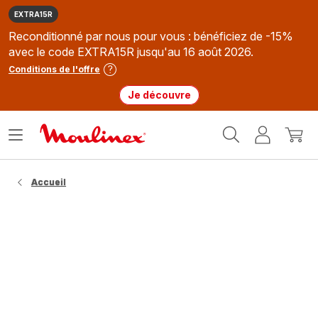
EXTRA15R
Reconditionné par nous pour vous : bénéficiez de -15%
avec le code EXTRA15R jusqu'au 16 août 2026.
Conditions de l'offre
Je découvre
Accueil
Ouvrir
Mon
Mon
Moulinex
le
compte
panie
menu
Accueil