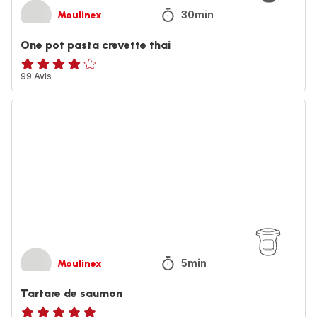
30min
Moulinex
One pot pasta crevette thai
ratings.4.1
99 Avis
Tartare
de
saumon
5min
Moulinex
Tartare de saumon