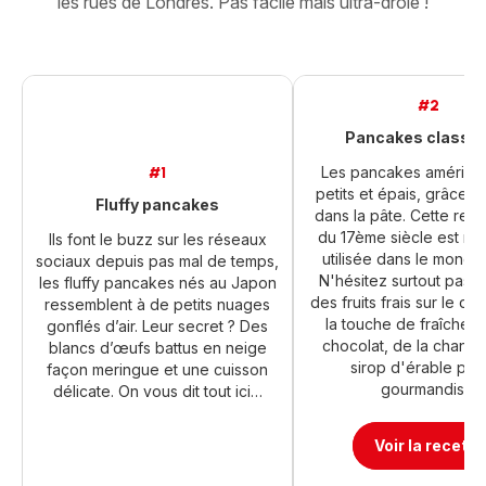
les rues de Londres. Pas facile mais ultra-drôle !
#2
Pancakes classi
Les pancakes américai
#1
petits et épais, grâce à 
Fluffy pancakes
dans la pâte. Cette rece
du 17ème siècle est ma
Ils font le buzz sur les réseaux
utilisée dans le monde 
sociaux depuis pas mal de temps,
N'hésitez surtout pas à
les fluffy pancakes nés au Japon
des fruits frais sur le d
ressemblent à de petits nuages
la touche de fraîcheur
gonflés d’air. Leur secret ? Des
chocolat, de la chantil
blancs d’œufs battus en neige
sirop d'érable pour
façon meringue et une cuisson
gourmandise.
délicate. On vous dit tout ici…
Voir la recette