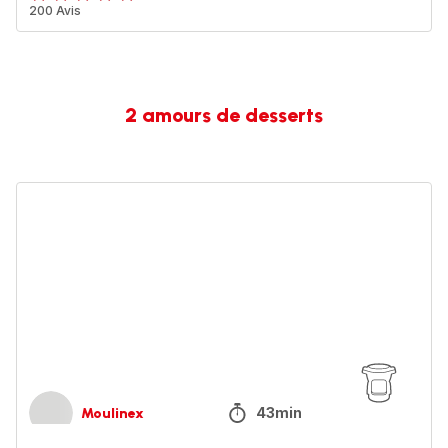
ratings.4.8
200 Avis
2 amours de desserts
Soufflés
aux
fruits
de
la
passion
43min
Moulinex