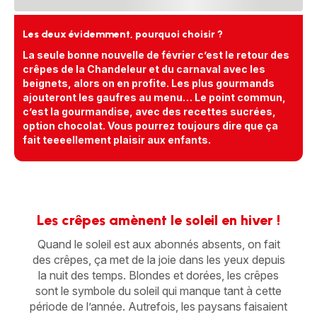
Les deux évidemment, pourquoi choisir ?
La seule bonne nouvelle de février c’est le retour des
crêpes de la Chandeleur et du carnaval avec les
beignets, alors on en profite. Les plus gourmands
ajouteront les gaufres au menu… Le point commun,
c’est la gourmandise, avec des recettes sucrées,
option chocolat. Vous pourrez toujours dire que ça
fait teeeellement plaisir aux enfants.
Les crêpes amènent le soleil en hiver !
Quand le soleil est aux abonnés absents, on fait
des crêpes, ça met de la joie dans les yeux depuis
la nuit des temps. Blondes et dorées, les crêpes
sont le symbole du soleil qui manque tant à cette
période de l’année. Autrefois, les paysans faisaient