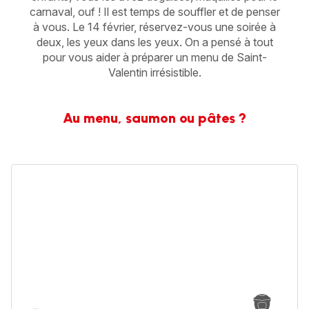
carnaval, ouf ! Il est temps de souffler et de penser
à vous. Le 14 février, réservez-vous une soirée à
deux, les yeux dans les yeux. On a pensé à tout
pour vous aider à préparer un menu de Saint-
Valentin irrésistible.
Au menu, saumon ou pâtes ?
One
pot
pasta
crevette
thai