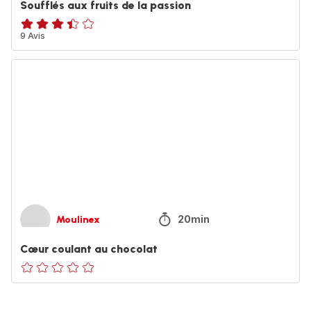
Soufflés aux fruits de la passion
ratings.3.4
9 Avis
Cœur
coulant
au
chocolat
20min
Moulinex
Cœur coulant au chocolat
ratings.0