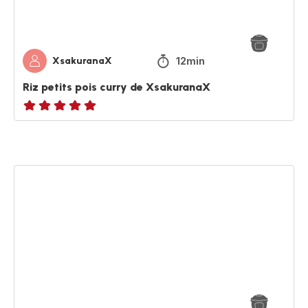
12min
XsakuranaX
Riz petits pois curry de XsakuranaX
ratings.NaN
Pate
carbo
de
Kev