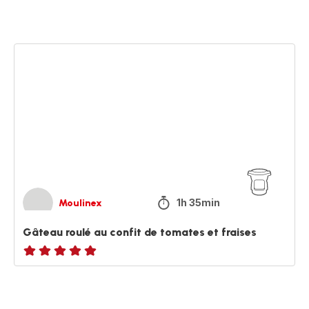
Gâteau
roulé
au
confit
de
tomates
et
fraises
1h 35min
Moulinex
Gâteau roulé au confit de tomates et fraises
ratings.NaN