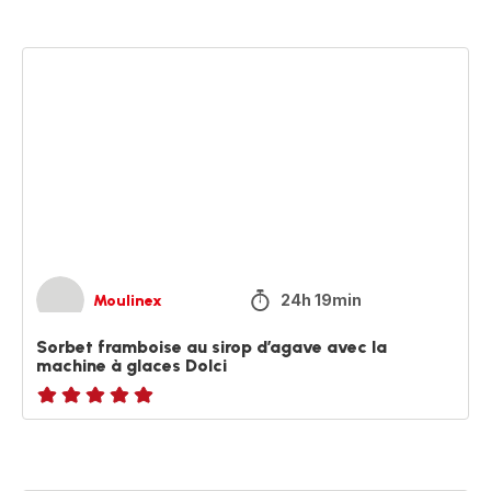
Sorbet
framboise
au
sirop
d’agave
avec
la
machine
à
glaces
Dolci
24h 19min
Moulinex
Sorbet framboise au sirop d’agave avec la
machine à glaces Dolci
ratings.NaN