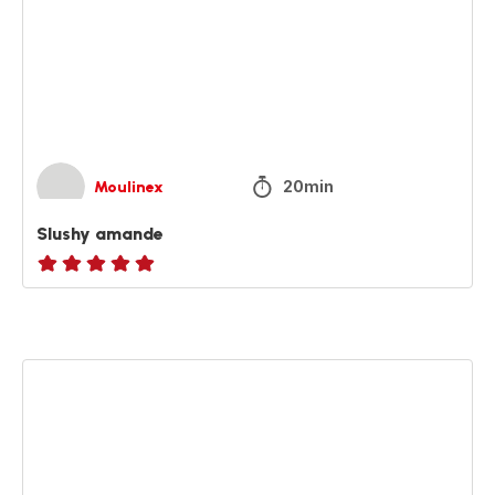
20min
Moulinex
Slushy amande
ratings.NaN
Granité
ananas
gingembre
passion