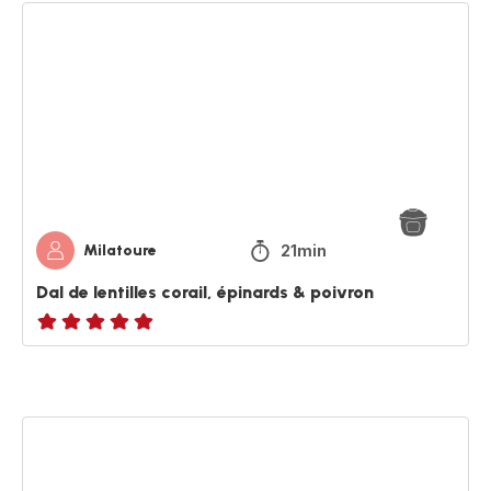
Dal
de
lentilles
corail,
épinards
&
poivron
21min
Milatoure
Dal de lentilles corail, épinards & poivron
ratings.NaN
Pâtes
courgette
au