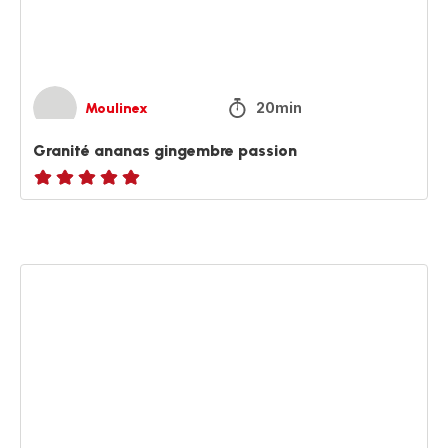
20min
Moulinex
Granité ananas gingembre passion
ratings.NaN
Granité
green
power