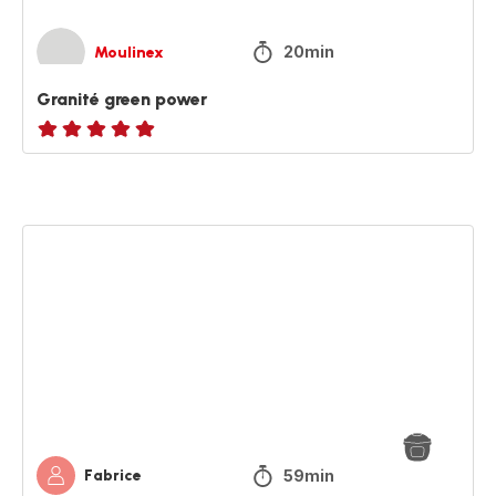
20min
Moulinex
Granité green power
ratings.NaN
Spaghetti
aux
boulettes
de
Fabrice
59min
Fabrice