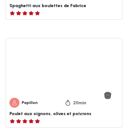
Spaghetti aux boulettes de Fabrice
ratings.NaN
Poulet
aux
oignons,
olives
et
poivrons
20min
Papillon
Poulet aux oignons, olives et poivrons
ratings.NaN