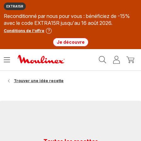
EXTRA15R
Reconditionné par nous pour vous : bénéficiez de -15%
avec le code EXTRA15R jusqu'au 16 août 2026.
Conditions de l'offre
Je découvre
Accueil
Ouvrir
Mon
Mon
Moulinex
le
compte
panie
menu
Trouver une idée recette