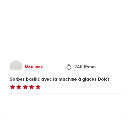
Sorbet
basilic
avec
la
machine
à
glaces
Dolci
24h 19min
Moulinex
Sorbet basilic avec la machine à glaces Dolci
ratings.NaN
Slushy
amande