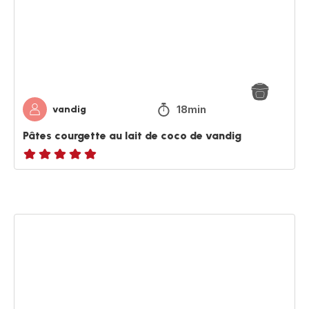
lait
de
coco
de
vandig
18min
vandig
Pâtes courgette au lait de coco de vandig
ratings.NaN
Riz
petits
pois
curry
de
XsakuranaX