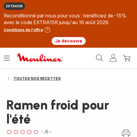
EXTRA15R
Reconditionné par nous pour vous : bénéficiez de -15%
avec le code EXTRA15R jusqu'au 16 août 2026.
Conditions de l'offre
Je découvre
Accueil
Ouvrir
Mon
Mon
Moulinex
le
compte
panie
menu
TOUTES NOS RECETTES
Ramen froid pour
l'été
-
/5
-