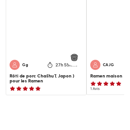
Rôti
Ramen
de
maison
porc
Chāshū
(
Japon
)
pour
les
Ramen
27h 55min
Gg
CAJG
Rôti de porc Chāshū ( Japon )
Ramen maison
pour les Ramen
Avis
1 Avis
ratings.NaN
5
étoiles
(moyenne)