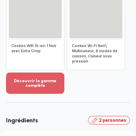
Cookeo Wifi 10-en-1 Noir
Cookeo Wi-Fi 8en1,
avec Extra Crisp
Multicuiseur, 8 modes de
cuisson, Cuiseur sous
pression
Découvrir la gamme
complète
Voir
plus...
-
Découvrir
la
Ingrédients
2 personnes
gamme
complète
-