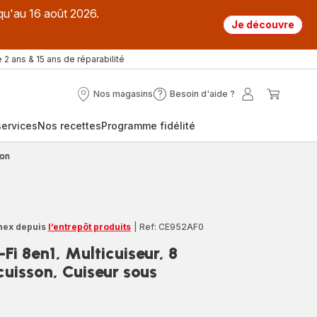
qu'au 16 août 2026.
Je découvre
 2 ans & 15 ans de réparabilité
Nos magasins
Besoin d'aide ?
Nos
Besoin
Mon
Mon
magasins
d'aide
compte
panier
ervices
Nos recettes
Programme fidélité
?
ion
nex depuis
l’entrepôt produits
|
Ref: CE952AF0
Fi 8en1, Multicuiseur, 8
uisson, Cuiseur sous