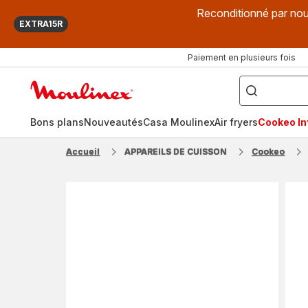
Reconditionné par nou
EXTRA15R
Paiement en plusieurs fois
["Que
recherchez-
Accueil
vous
?",
Moulinex
"Cookeo",
"Air
fryer",
Bons plans
Nouveautés
Casa Moulinex
Air fryers
Cookeo Inf
"Companion"]
Accueil
APPAREILS DE CUISSON
Cookeo