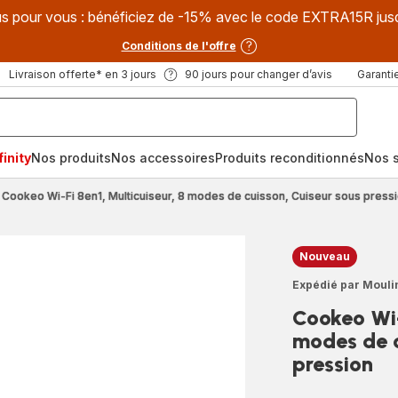
s pour vous : bénéficiez de -15% avec le code EXTRA15R jus
Conditions de l'offre
Livraison offerte* en 3 jours
90 jours pour changer d’avis
Garantie
inity
Nos produits
Nos accessoires
Produits reconditionnés
Nos s
Cookeo Wi-Fi 8en1, Multicuiseur, 8 modes de cuisson, Cuiseur sous press
Nouveau
Expédié par Mouli
Cookeo Wi-
modes de c
pression