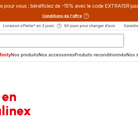
s pour vous : bénéficiez de -15% avec le code EXTRA15R jus
Conditions de l'offre
Livraison offerte* en 3 jours
90 jours pour changer d’avis
Garantie
inity
Nos produits
Nos accessoires
Produits reconditionnés
Nos s
 en
linex