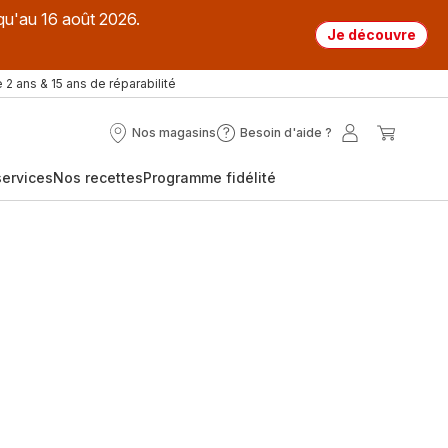
qu'au 16 août 2026.
Je découvre
 2 ans & 15 ans de réparabilité
Nos magasins
Besoin d'aide ?
Nos
Besoin
Mon
Mon
magasins
d'aide
compte
panier
ervices
Nos recettes
Programme fidélité
?