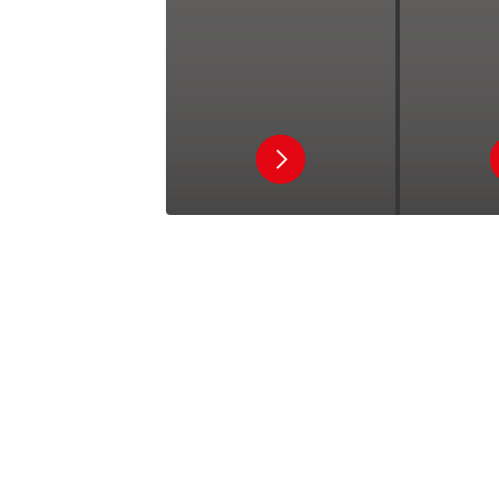
Ouvrir
-
Tacos