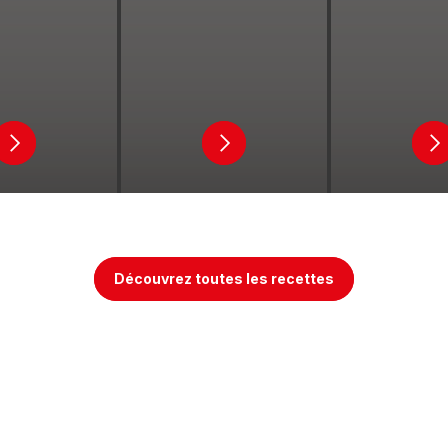
Ouvrir
Ouvrir
Ou
-
-
-
Ceviche
Empanadas
G
Découvrez toutes les recettes