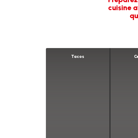
cuisine 
qu
Tacos
C