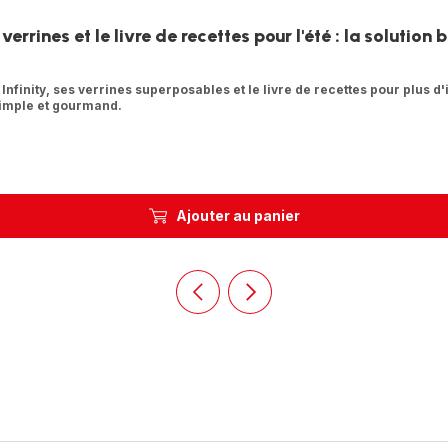
errines et le livre de recettes pour l'été : la solutio
 Infinity, ses verrines superposables et le livre de recettes pour plus d
simple et gourmand.
Ajouter au panier
Précédent
Suivant
Homepage
Homepage