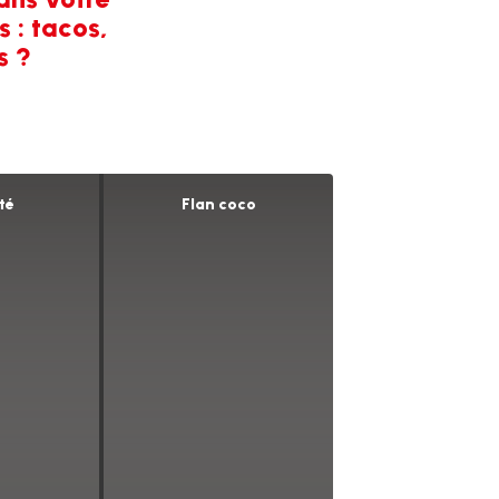
 : tacos,
s ?
té
Flan coco