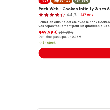
Pack
Top Ventes
-64,99 €
Pack Web - Cookeo Infinity & ses 8 v
Note
4.4
/5
-
427 Avis
ratings.4.4
Brillez en cuisine cet été avec le pack Cookeo
vos repas facilement pour un quotidien plus 
449,99 €
514,98 €
Prix
Prix
Dont éco-participation 0,36 €
avec
initial
réduction
En stock