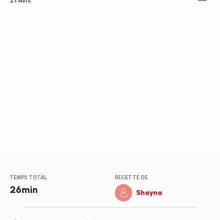
ratings.4.8
21 Avis
TEMPS TOTAL
RECETTE DE
26min
Shayna