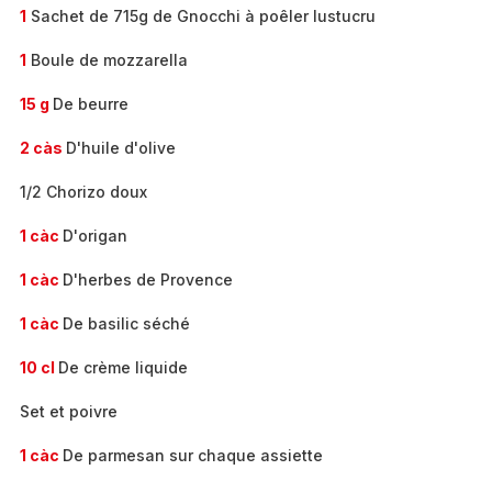
1
Sachet de 715g de Gnocchi à poêler lustucru
1
Boule de mozzarella
15 g
De beurre
2 càs
D'huile d'olive
1/2 Chorizo doux
1 càc
D'origan
1 càc
D'herbes de Provence
1 càc
De basilic séché
10 cl
De crème liquide
Set et poivre
1 càc
De parmesan sur chaque assiette