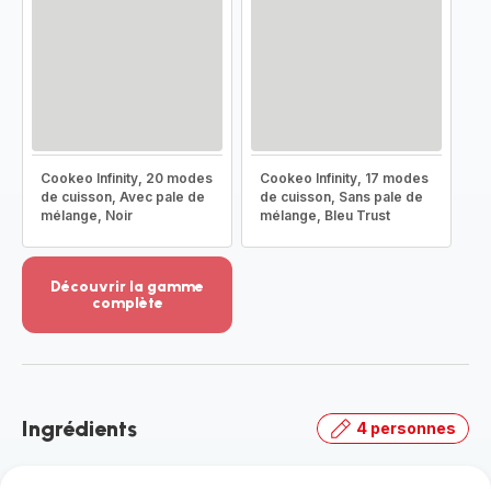
Cookeo Infinity, 20 modes
Cookeo Infinity, 17 modes
de cuisson, Avec pale de
de cuisson, Sans pale de
mélange, Noir
mélange, Bleu Trust
Découvrir la gamme
complète
Voir
plus...
-
Découvrir
la
Ingrédients
4 personnes
gamme
complète
-