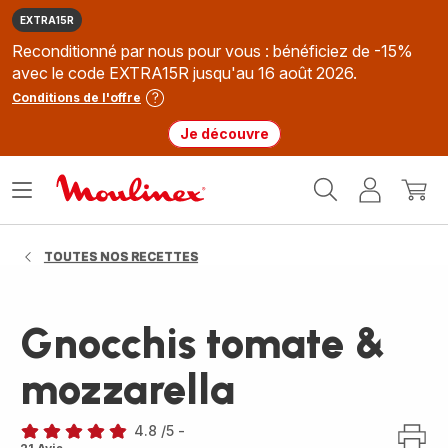
EXTRA15R
Reconditionné par nous pour vous : bénéficiez de -15%
avec le code EXTRA15R jusqu'au 16 août 2026.
Conditions de l'offre
Je découvre
Accueil
Ouvrir
Mon
Mon
Moulinex
le
compte
panie
menu
TOUTES NOS RECETTES
Gnocchis tomate &
mozzarella
4.8
/5
-