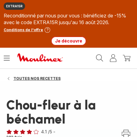
EXTRA15R
Reconditionné par nous pour vous : bénéficiez de -15%
avec le code EXTRA15R jusqu'au 16 août 2026.
Conditions de l'offre
Je découvre
Accueil
Ouvrir
Mon
Mon
Moulinex
le
compte
panie
menu
TOUTES NOS RECETTES
Chou-fleur à la
béchamel
4.1
/5
-