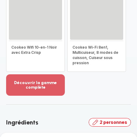
Cookeo Wifi 10-en-1 Noir
Cookeo Wi-Fi 8en1,
avec Extra Crisp
Multicuiseur, 8 modes de
cuisson, Cuiseur sous
pression
Découvrir la gamme
complète
Voir
plus...
-
Découvrir
la
Ingrédients
2 personnes
gamme
complète
-