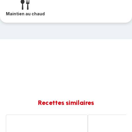
Maintien au chaud
Recettes similaires
Chou-
Gratin
fleur
de
à
chou-