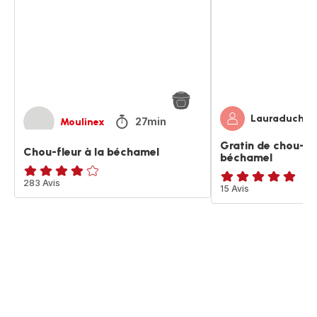
la
fleur
béchamel
à
la
béchamel
Lauraduch
27min
Moulinex
Gratin de chou-fle
Chou-fleur à la béchamel
béchamel
ratings.4.1
283 Avis
Avis
15 Avis
5
étoiles
(moyenne)