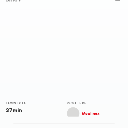
ratings.4.1
283 Avis
TEMPS TOTAL
RECETTE DE
27min
Moulinex