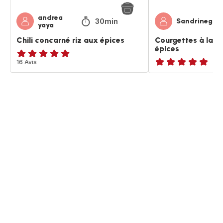
andrea
30min
Sandrineg
yaya
Chili concarné riz aux épices
Courgettes à la v
épices
Avis
16 Avis
ratings.NaN
5
étoiles
(moyenne)