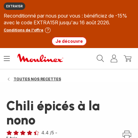
EXTRA15R
Reconditionné par nous pour vous : bénéficiez de -15%
avec le code EXTRA15R jusqu'au 16 août 2026.
Conditions de l'offre
Je découvre
Accueil
Ouvrir
Mon
Mon
Moulinex
le
compte
panie
menu
TOUTES NOS RECETTES
Chili épicés à la
nono
4.4
/5
-