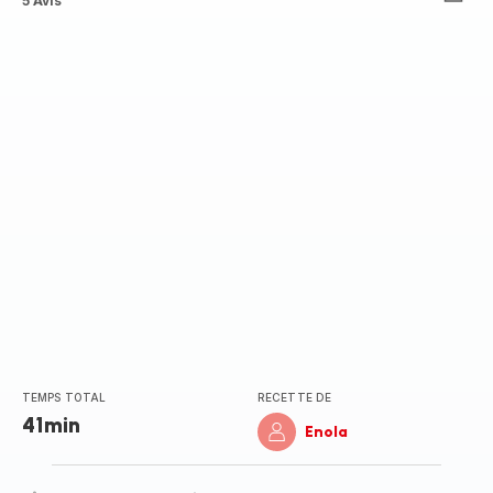
ratings.4.4
5 Avis
TEMPS TOTAL
RECETTE DE
41min
Enola