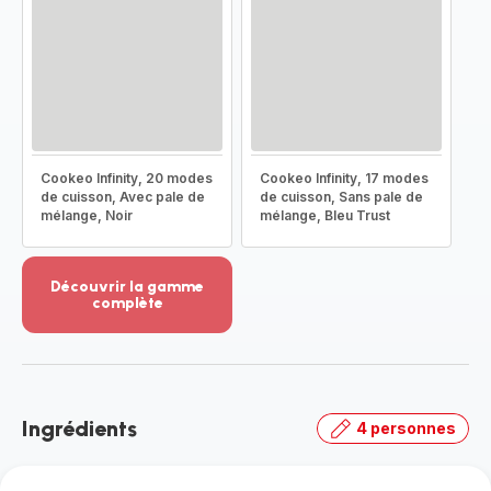
Cookeo Infinity, 20 modes
Cookeo Infinity, 17 modes
de cuisson, Avec pale de
de cuisson, Sans pale de
mélange, Noir
mélange, Bleu Trust
Découvrir la gamme
complète
Voir
plus...
-
Découvrir
la
Ingrédients
4 personnes
gamme
complète
-