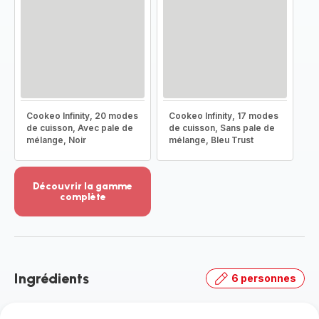
Cookeo Infinity, 20 modes
Cookeo Infinity, 17 modes
de cuisson, Avec pale de
de cuisson, Sans pale de
mélange, Noir
mélange, Bleu Trust
Découvrir la gamme
complète
Voir
plus...
-
Découvrir
la
Ingrédients
6 personnes
gamme
complète
-