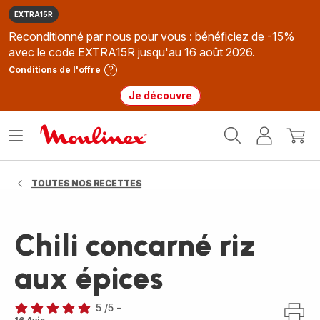
EXTRA15R
Reconditionné par nous pour vous : bénéficiez de -15%
avec le code EXTRA15R jusqu'au 16 août 2026.
Conditions de l'offre
Je découvre
Accueil
Ouvrir
Mon
Mon
Moulinex
le
compte
panie
menu
TOUTES NOS RECETTES
Chili concarné riz
aux épices
5
/5
-