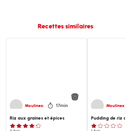
Recettes similaires
Riz
Pudding
aux
de
graines
riz
et
aux
épices
épices
17min
Moulinex
Moulinex
Riz aux graines et épices
Pudding de riz au
4 Avis
1 Avis