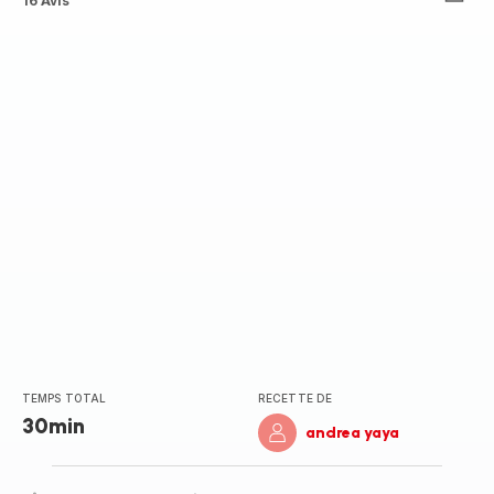
Avis
16 Avis
5
étoiles
(moyenne)
TEMPS TOTAL
RECETTE DE
30min
andrea yaya