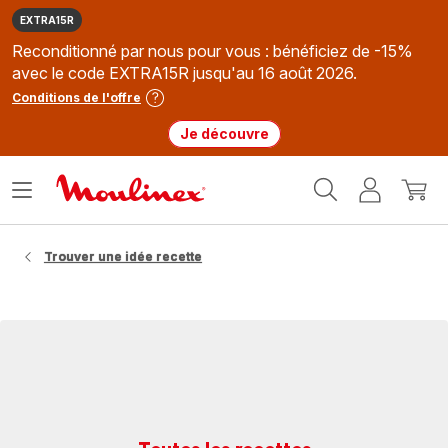
EXTRA15R
Reconditionné par nous pour vous : bénéficiez de -15%
avec le code EXTRA15R jusqu'au 16 août 2026.
Conditions de l'offre
Je découvre
Accueil
Ouvrir
Mon
Mon
Moulinex
le
compte
panie
menu
Trouver une idée recette