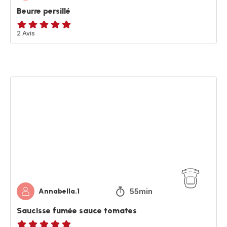
Beurre persillé
Avis
2 Avis
5
étoiles
(moyenne)
Saucisse
fumée
sauce
tomates
55min
Annabella.1
Saucisse fumée sauce tomates