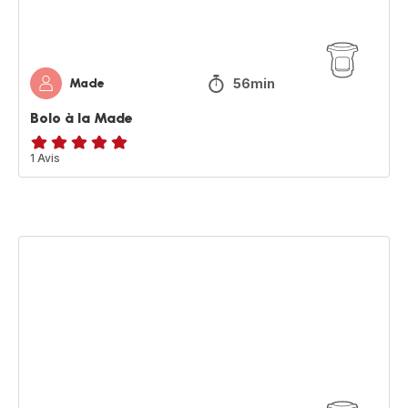
56min
Made
Bolo à la Made
Avis
1 Avis
5
étoiles
(moyenne)
Gratin
de
cabillaud