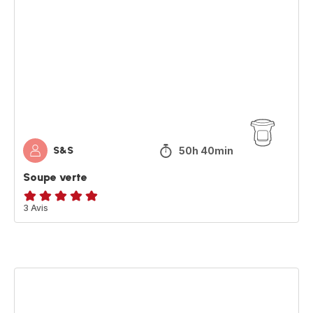
verte
50h 40min
S&S
Soupe verte
Avis
3 Avis
5
étoiles
(moyenne)
Orzo
aux
poivrons