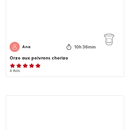
chorizo
10h 36min
Ana
Orzo aux poivrons chorizo
Avis
4 Avis
5
étoiles
(moyenne)
Crèmes
mousseuses
mascarpone
nectarines