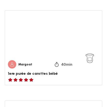
1ere
purée
de
carottes
bébé
40min
Margoat
1ere purée de carottes bébé
Avis
5
étoiles
(moyenne)
1ere