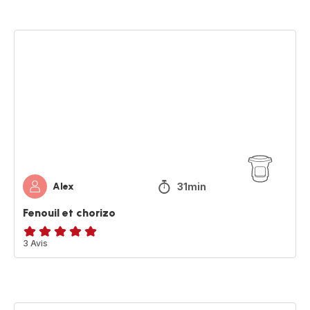
(moyenne)
Fenouil
et
chorizo
31min
Alex
Fenouil et chorizo
Avis
3 Avis
5
étoiles
(moyenne)
Soupe