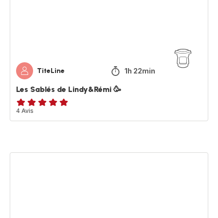
🥳
1h 22min
TiteLine
Les Sablés de Lindy&Rémi 🥳
Avis
4 Avis
5
étoiles
(moyenne)
Bolo
à
la
Made