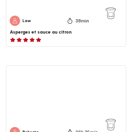
38min
Law
Asperges et sauce au citron
Avis
5
étoiles
(moyenne)
Joue
de
boeuf
carottes