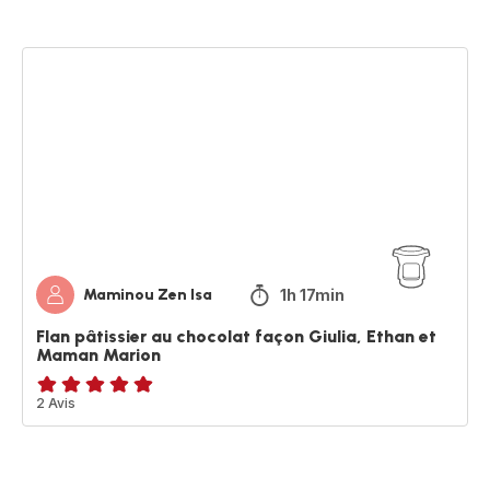
Flan
pâtissier
au
chocolat
façon
Giulia,
Ethan
et
Maman
Marion
1h 17min
Maminou Zen Isa
Flan pâtissier au chocolat façon Giulia, Ethan et
Maman Marion
Avis
2 Avis
5
étoiles
(moyenne)