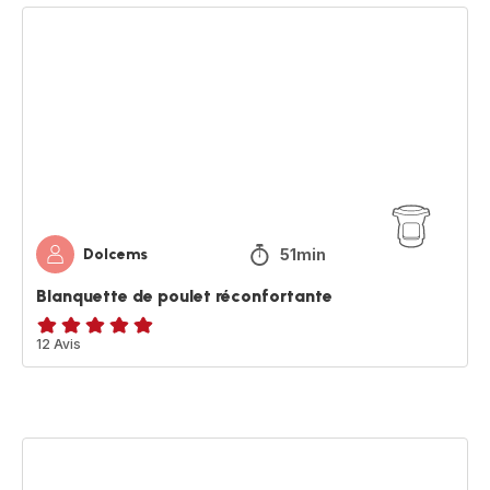
Blanquette
de
poulet
réconfortante
51min
Dolcems
Blanquette de poulet réconfortante
Avis
12 Avis
5
étoiles
(moyenne)
Roulé