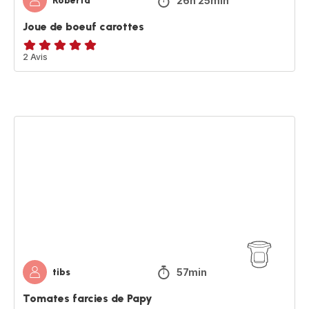
26h 25min
Roberta
Joue de boeuf carottes
Avis
2 Avis
5
étoiles
(moyenne)
Tomates
farcies
de
Papy
57min
tibs
Tomates farcies de Papy