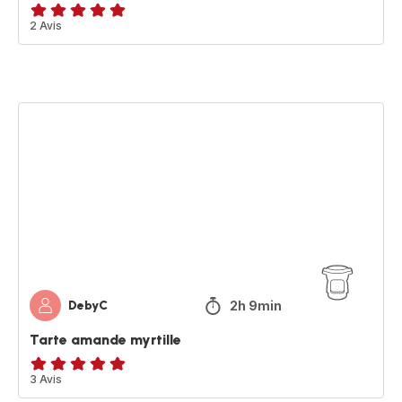
Avis
2 Avis
5
étoiles
(moyenne)
Tarte
amande
myrtille
2h 9min
DebyC
Tarte amande myrtille
Avis
3 Avis
5