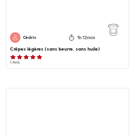
huile)
1h 12min
Cédric
Crêpes légères (sans beurre, sans huile)
Avis
1 Avis
5
étoiles
(moyenne)
Asperges
et
sauce
au
citron