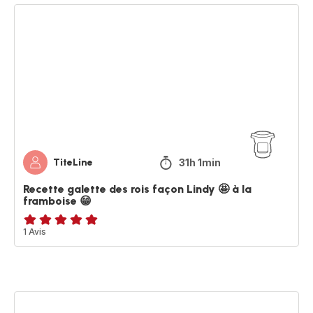
Recette
galette
des
rois
façon
Lindy
🤩
à
la
framboise
😁
31h 1min
TiteLine
Recette galette des rois façon Lindy 🤩 à la
framboise 😁
Avis
1 Avis
5
étoiles
(moyenne)
Chou
rouge