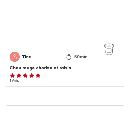
chorizo
et
raisin
50min
Tine
Chou rouge chorizo et raisin
Avis
1 Avis
5
étoiles
(moyenne)
Velouté
au
curry