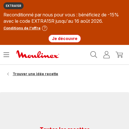
EXTRA15R
Reconditionné par nous pour vous : bénéficiez de -15%
avec le code EXTRA15R jusqu'au 16 août 2026.
Conditions de l'offre
Je découvre
Accueil
Ouvrir
Mon
Mon
Moulinex
le
compte
panie
menu
Trouver une idée recette