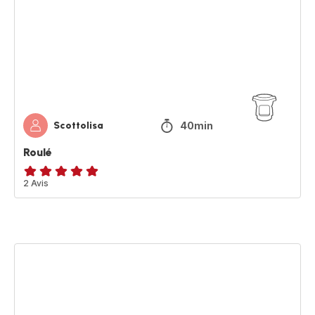
40min
Scottolisa
Roulé
Avis
2 Avis
5
étoiles
(moyenne)
Crêpes
légères
(sans
beurre,
sans