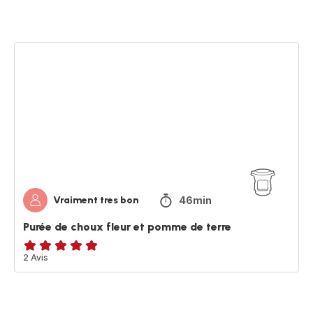
étoiles
(moyenne)
Purée
de
choux
fleur
et
pomme
de
terre
46min
Vraiment tres bon
Purée de choux fleur et pomme de terre
Avis
2 Avis
5
étoiles
(moyenne)