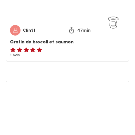
47min
Clin31
Gratin de brocoli et saumon
Avis
1 Avis
5
étoiles
(moyenne)
Bubble
Waffle