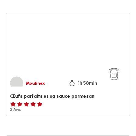
Œufs
parfaits
et
sa
sauce
parmesan
1h 58min
Moulinex
Œufs parfaits et sa sauce parmesan
Avis
2 Avis
5
étoiles
(moyenne)