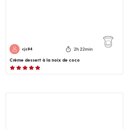
la
noix
de
coco
2h 22min
cjc84
Crème dessert à la noix de coco
Avis
5
étoiles
(moyenne)
Gratin
de
brocoli
et
saumon