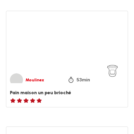
(moyenne)
Pain
maison
un
peu
brioché
53min
Moulinex
Pain maison un peu brioché
Avis
5
étoiles
(moyenne)
Soupe