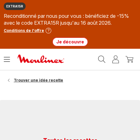
EXTRA15R
Reconditionné par nous pour vous : bénéficiez de -15%
avec le code EXTRA15R jusqu'au 16 août 2026.
Conditions de l'offre
Je découvre
Accueil
Ouvrir
Mon
Mon
Moulinex
le
compte
panie
menu
Trouver une idée recette