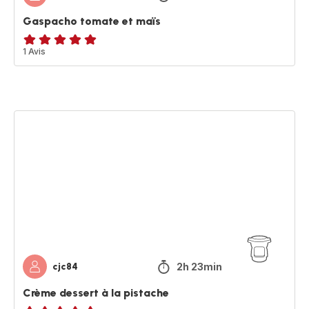
Gaspacho tomate et maïs
Avis
1 Avis
5
étoiles
(moyenne)
Crème
dessert
à
la
pistache
2h 23min
cjc84
Crème dessert à la pistache