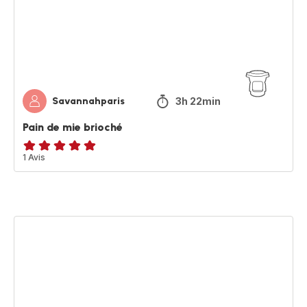
3h 22min
Savannahparis
Pain de mie brioché
Avis
1 Avis
5
étoiles
(moyenne)
Tortilla
pour
Fajitas