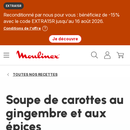
EXTRA15R
Reconditionné par nous pour vous : bénéficiez de -15%
avec le code EXTRA15R jusqu'au 16 août 2026.
Conditions de l'offre
Je découvre
Accueil
Ouvrir
Mon
Mon
Moulinex
le
compte
panie
menu
TOUTES NOS RECETTES
Soupe de carottes au
gingembre et aux
épices