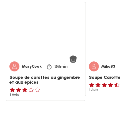
Soupe
Soupe
de
Carotte
carottes
aux
au
epices
gingembre
et
aux
épices
36min
MaryCook
Mika83
Soupe de carottes au gingembre
Soupe Carotte au
et aux épices
ratings.4.5
1 Avis
Avis
1 Avis
3
étoiles
(moyenne)