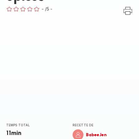
-
/5
-
ratings.0
TEMPS TOTAL
RECETTE DE
11min
BabeeJen