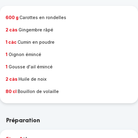
complète
-
600 g
Carottes en rondelles
2 càs
Gingembre râpé
1 càc
Cumin en poudre
1
Oignon émincé
1
Gousse d'ail émincé
2 càs
Huile de noix
80 cl
Bouillon de volaille
Préparation