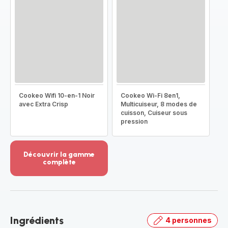
Cookeo Wifi 10-en-1 Noir
Cookeo Wi-Fi 8en1,
avec Extra Crisp
Multicuiseur, 8 modes de
cuisson, Cuiseur sous
pression
Découvrir la gamme
complète
Voir
plus...
-
Découvrir
la
Ingrédients
4 personnes
gamme