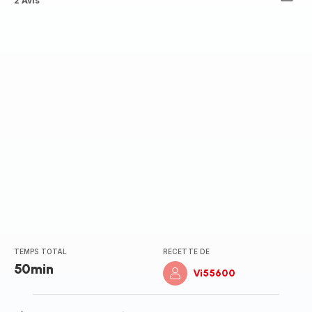
Avis
2 Avis
3
étoiles
(moyenne)
TEMPS TOTAL
RECETTE DE
50min
Vi55600