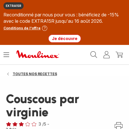
EXTRA15R
Reconditionné par nous pour vous : bénéficiez de -15%
avec le code EXTRA15R jusqu'au 16 août 2026.
Conditions de l'offre
Je découvre
Accueil
Ouvrir
Mon
Mon
Moulinex
le
compte
panie
menu
TOUTES NOS RECETTES
Couscous par
virginie
3
/5
-