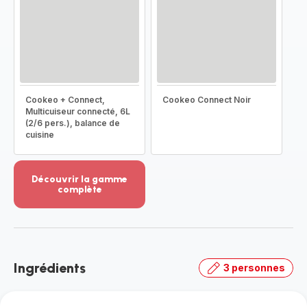
Cookeo + Connect,
Cookeo Connect Noir
Multicuiseur connecté, 6L
(2/6 pers.), balance de
cuisine
Découvrir la gamme
complète
Voir
plus...
-
Découvrir
la
Ingrédients
3 personnes
gamme
complète
-