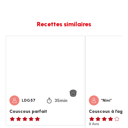
Recettes similaires
Couscous
Couscous
parfait
à
l’agneau
35min
LDG57
*Nini*
Couscous parfait
Couscous à l’agn
ratings.NaN
ratings.3.9
9 Avis