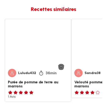
Recettes similaires
Purée
Velouté
de
pomme
pomme
de
de
terre
terre
et
au
marrons
marrons
36min
Luludu432
Sandra38
Purée de pomme de terre au
Velouté pomme de
marrons
marrons
Avis
1 Avis
Avis
5
4
étoiles
étoiles