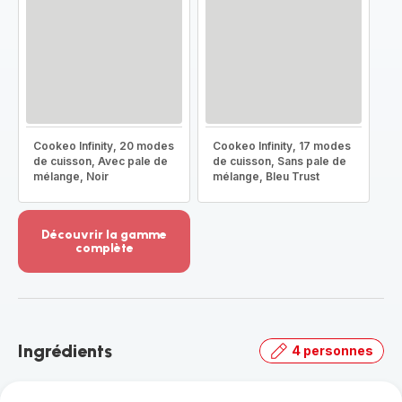
Cookeo Infinity, 20 modes
Cookeo Infinity, 17 modes
de cuisson, Avec pale de
de cuisson, Sans pale de
mélange, Noir
mélange, Bleu Trust
Découvrir la gamme
complète
Voir
plus...
-
Découvrir
la
Ingrédients
4 personnes
gamme
complète
-