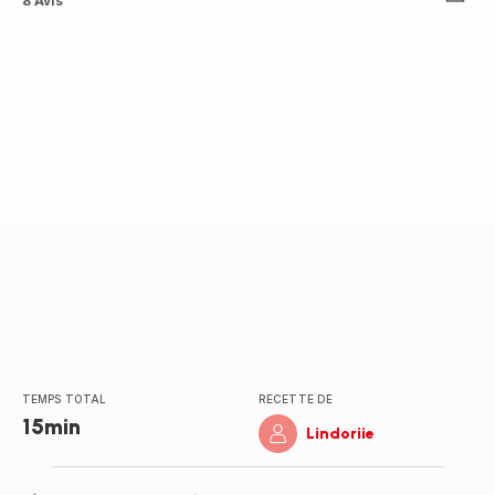
ratings.3.7
8 Avis
TEMPS TOTAL
RECETTE DE
15min
Lindoriie