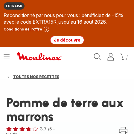
EXTRA15R
Reconditionné par nous pour vous : bénéficiez de -15%
avec le code EXTRA15R jusqu'au 16 août 2026.
Conditions de l'offre
Je découvre
Accueil
Ouvrir
Mon
Mon
Moulinex
le
compte
panie
menu
TOUTES NOS RECETTES
Pomme de terre aux
marrons
3.7
/5
-