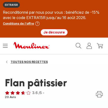
EXTRA15R
Reconditionné par nous pour vous : bénéficiez de -15%
avec le code EXTRA15R jusqu'au 16 août 2026.
Conditions de l'offre
Je découvre
Accueil
Ouvrir
Mon
Mon
Moulinex
le
compte
panie
menu
TOUTES NOS RECETTES
Flan pâtissier
3.6
/5
-
ratings.3.6
20 Avis