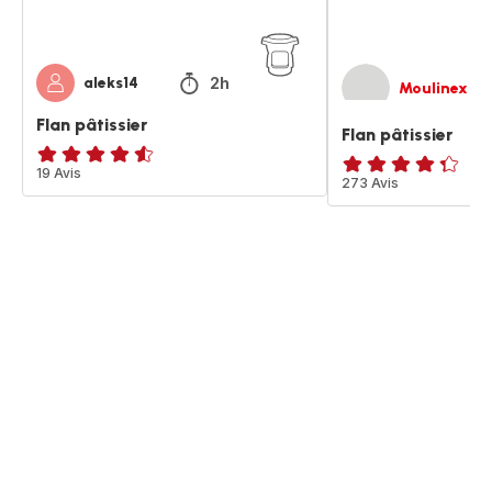
2h
aleks14
Moulinex
Flan pâtissier
Flan pâtissier
ratings.4.5
19 Avis
ratings.4.3
273 Avis