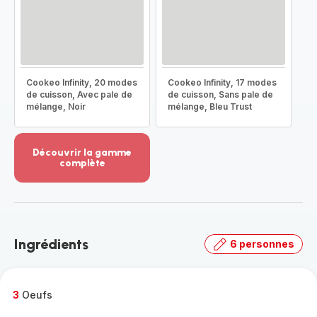
Cookeo Infinity, 20 modes
Cookeo Infinity, 17 modes
de cuisson, Avec pale de
de cuisson, Sans pale de
mélange, Noir
mélange, Bleu Trust
Découvrir la gamme
complète
Voir
plus...
-
Découvrir
la
Ingrédients
6 personnes
gamme
complète
-
3
Oeufs