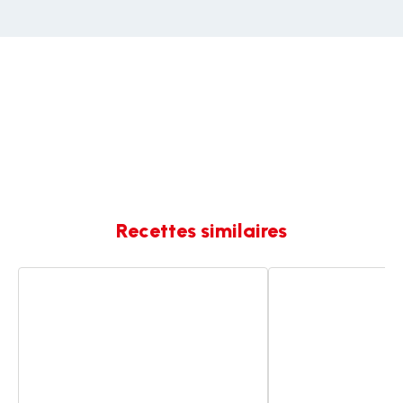
Recettes similaires
Flan
Flan
pâtissier
pâtissier