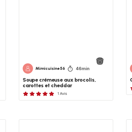
aux
riz
brocolis,
ch
carottes
et
cheddar
46min
Mimicuisine56
Soupe crémeuse aux brocolis,
carottes et cheddar
A
1 Avis
Avis
5
é
étoiles
(moyenne)
Poulet
Ri
à
ca