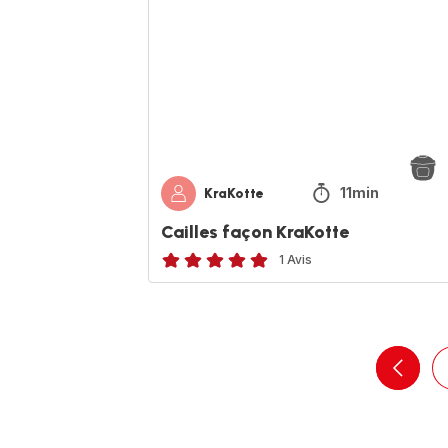
11min
KraKotte
Cailles façon KraKotte
1 Avis
Avis
5
étoiles
(moyenne)
navigat