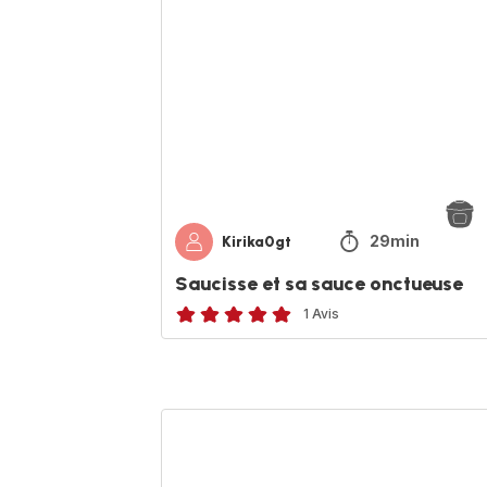
sa
sauce
onctueuse
29min
Kirika0gt
Saucisse et sa sauce onctueuse
1 Avis
Avis
5
étoiles
(moyenne)
Cailles
façon
KraKotte