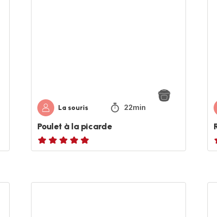
la
au
picarde
vi
bl
22min
La souris
Poulet à la picarde
Avis
A
5
étoiles
é
(moyenne)
Carottes,
On
pois
po
chiches
riz
&
co