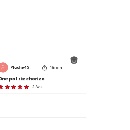
orizo
15min
Pluche45
One pot riz chorizo
2 Avis
vis
5
toiles
(moyenne)
z
ntonais