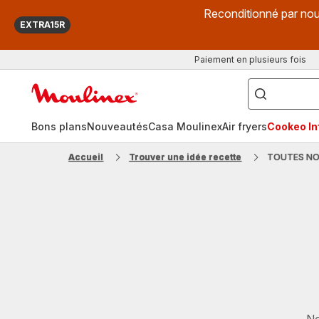
Reconditionné par nou
EXTRA15R
Paiement en plusieurs fois
["Que
recherchez-
Accueil
vous
?",
Moulinex
"Cookeo",
"Air
fryer",
Bons plans
Nouveautés
Casa Moulinex
Air fryers
Cookeo Inf
"Companion"]
Accueil
Trouver une idée recette
TOUTES NO
No