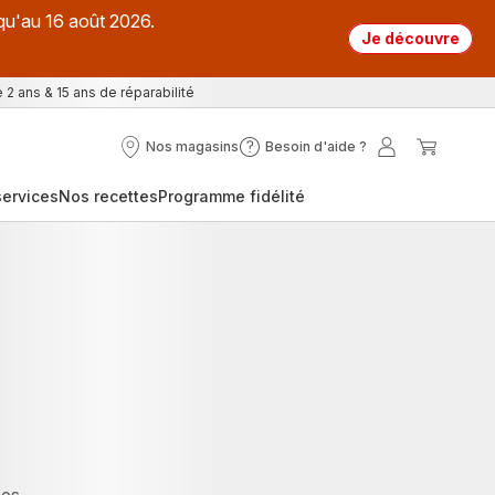
qu'au 16 août 2026.
Je découvre
 2 ans & 15 ans de réparabilité
Nos magasins
Besoin d'aide ?
Nos
Besoin
Mon
Mon
magasins
d'aide
compte
panier
ervices
Nos recettes
Programme fidélité
?
nes