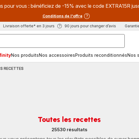
s pour vous : bénéficiez de -15% avec le code EXTRA15R jus
Conditions de l'offre
Livraison offerte* en 3 jours
90 jours pour changer d’avis
Garantie
inity
Nos produits
Nos accessoires
Produits reconditionnés
Nos s
S RECETTES
Toutes les recettes
25530 résultats
us vous présentons tous les résultats possibles de super bon