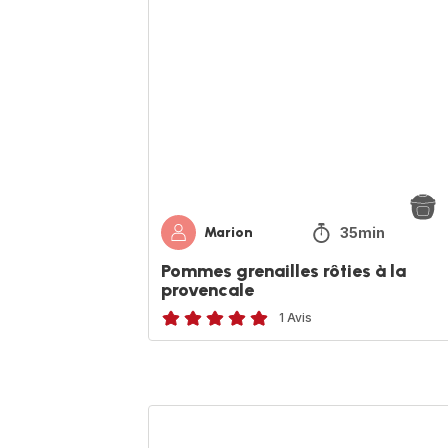
rôties
à
la
provencale
35min
Marion
Pommes grenailles rôties à la
provencale
1 Avis
Avis
5
étoiles
(moyenne)
Saucisse
et