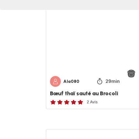
Bœuf
thaï
sauté
au
Brocoli
29min
Ala080
Bœuf thaï sauté au Brocoli
2 Avis
Avis
5
étoiles
(moyenne)
Pommes
grenailles