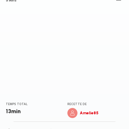
ratings.3.7
9 Avis
TEMPS TOTAL
RECETTE DE
13min
Amelie85