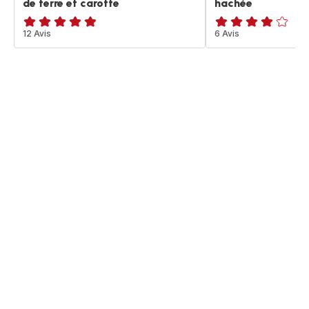
de terre et carotte
hachée
ratings.4.8
12 Avis
Avis
6 Avis
4
étoiles
(moyenne)