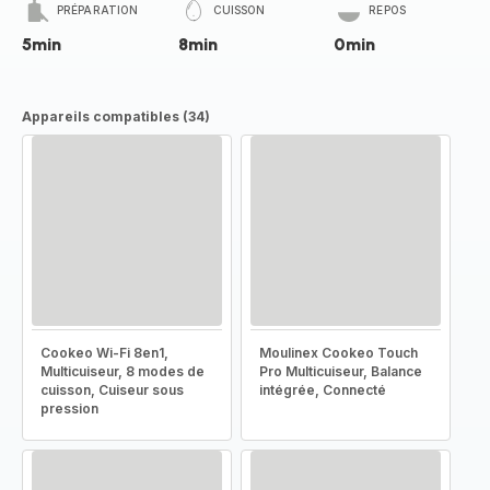
PRÉPARATION
CUISSON
REPOS
5min
8min
0min
Appareils compatibles (34)
Cookeo Wi-Fi 8en1,
Moulinex Cookeo Touch
Multicuiseur, 8 modes de
Pro Multicuiseur, Balance
cuisson, Cuiseur sous
intégrée, Connecté
pression