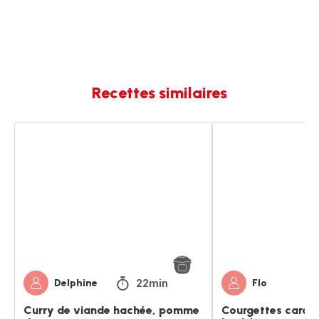
Recettes similaires
Curry
Courgettes
de
carottes
viande
viande
hachée,
hachée
pomme
de
terre
et
carotte
22min
Delphine
Flo
Curry de viande hachée, pomme
Courgettes carot