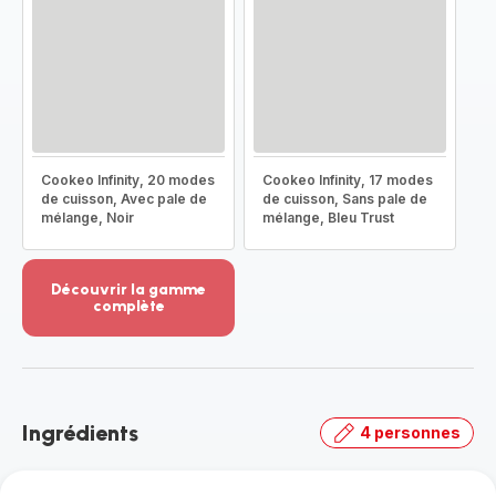
Cookeo Infinity, 20 modes
Cookeo Infinity, 17 modes
de cuisson, Avec pale de
de cuisson, Sans pale de
mélange, Noir
mélange, Bleu Trust
Découvrir la gamme
complète
Voir
plus...
-
Découvrir
la
Ingrédients
4 personnes
gamme
complète
-