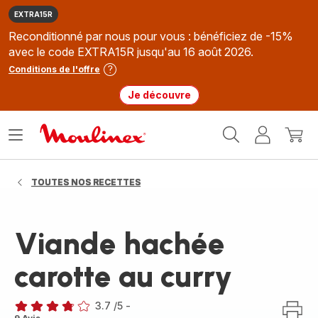
EXTRA15R
Reconditionné par nous pour vous : bénéficiez de -15%
avec le code EXTRA15R jusqu'au 16 août 2026.
Conditions de l'offre
Je découvre
Accueil
Ouvrir
Mon
Mon
Moulinex
le
compte
panie
menu
TOUTES NOS RECETTES
Viande hachée
carotte au curry
3.7
/5
-