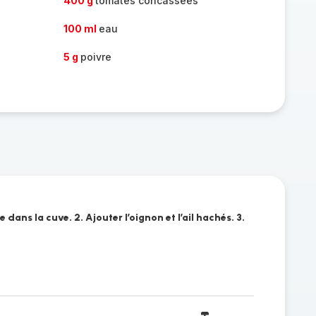
400 g
tomates concassées
100 ml
eau
5 g
poivre
le dans la cuve. 2. Ajouter l’oignon et l’ail hachés. 3.