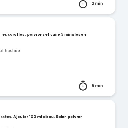
2 min
 les carottes , poivrons et cuire 5 minutes en
uf hachée
5 min
sées. Ajouter 100 ml d’eau. Saler, poivrer