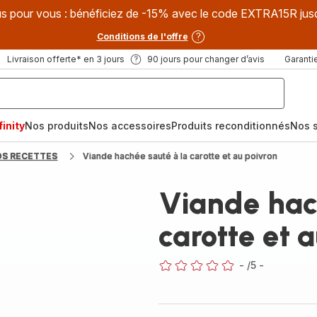
s pour vous : bénéficiez de -15% avec le code EXTRA15R jus
Conditions de l'offre
Livraison offerte* en 3 jours
90 jours pour changer d’avis
Garantie
inity
Nos produits
Nos accessoires
Produits reconditionnés
Nos s
OS RECETTES
Viande hachée sauté à la carotte et au poivron
Viande hac
carotte et 
-
/5
-
ratings.0