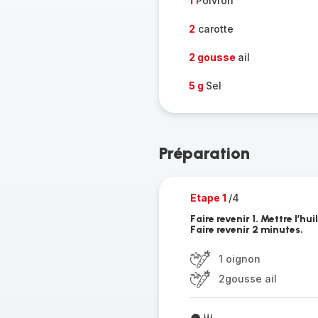
1
Poivron
2
carotte
2 gousse
ail
5 g
Sel
Préparation
Etape 1
/4
Faire revenir 1. Mettre l’hui
Faire revenir 2 minutes.
1 oignon
2gousse ail