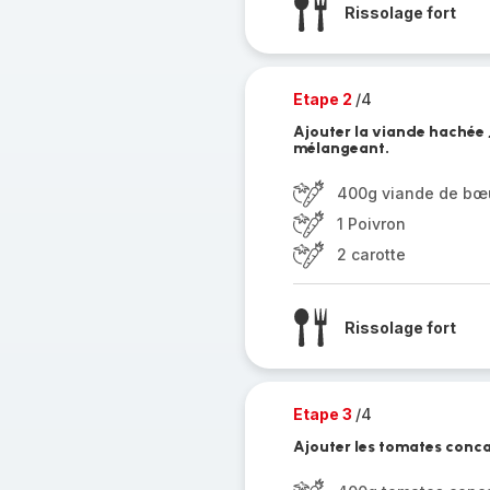
Rissolage fort
Etape 2
/4
Ajouter la viande hachée ,
mélangeant.
400g viande de bœ
1 Poivron
2 carotte
Rissolage fort
Etape 3
/4
Ajouter les tomates concas