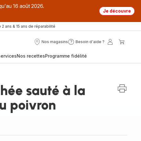
qu'au 16 août 2026.
Je découvre
 2 ans & 15 ans de réparabilité
Nos magasins
Besoin d'aide ?
Nos
Besoin
Mon
Mon
magasins
d'aide
compte
panier
ervices
Nos recettes
Programme fidélité
?
hée sauté à la
au poivron