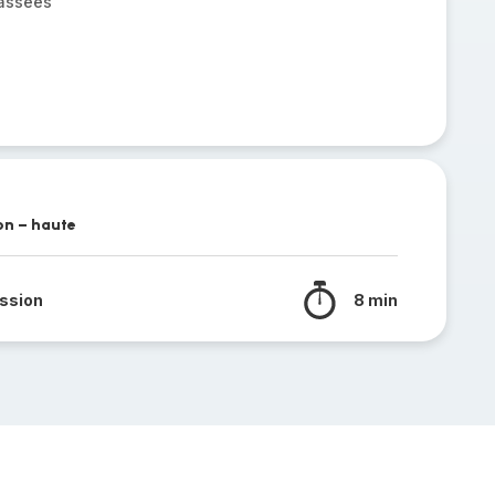
assées
on – haute
ssion
8 min