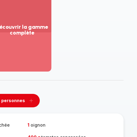
écouvrir la gamme
complète
ir
us...
couvrir
amme
mplète
 personnes
rimer
Ajouter
sonnes
personnes
chée
1
oignon