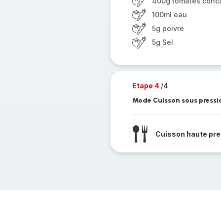
400g tomates conc
100ml eau
5g poivre
5g Sel
Etape 4
/4
Mode Cuisson sous pressi
Cuisson haute pre