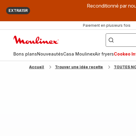
Reconditionné par nou
EXTRA15R
Paiement en plusieurs fois
["Que
recherchez-
Accueil
vous
?",
Moulinex
"Cookeo",
"Air
fryer",
Bons plans
Nouveautés
Casa Moulinex
Air fryers
Cookeo Inf
"Companion"]
Accueil
Trouver une idée recette
TOUTES N