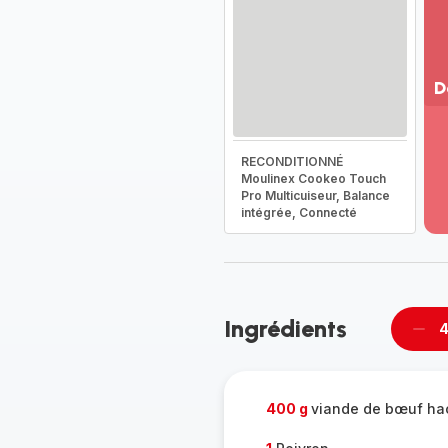
D
Vo
pl
RECONDITIONNÉ
-
Moulinex Cookeo Touch
Dé
Pro Multicuiseur, Balance
la
intégrée, Connecté
g
co
-
Ingrédients
4
Supp
per
400 g
viande de bœuf ha