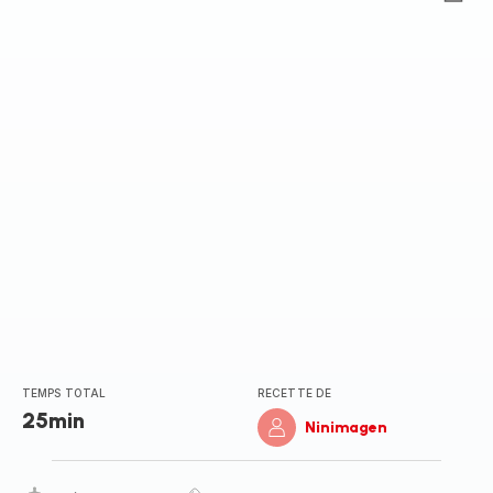
Avis
5
étoiles
(moyenne)
TEMPS TOTAL
RECETTE DE
25min
Ninimagen