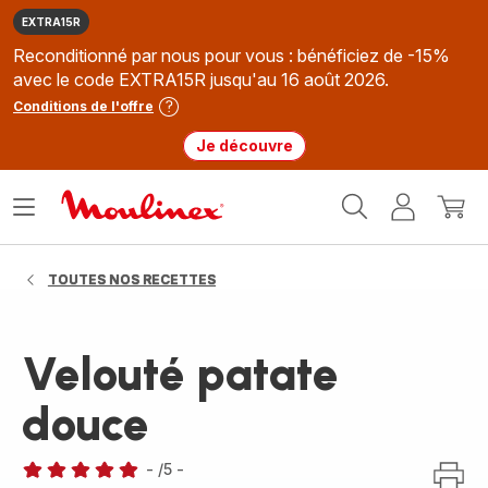
EXTRA15R
Reconditionné par nous pour vous : bénéficiez de -15%
avec le code EXTRA15R jusqu'au 16 août 2026.
Conditions de l'offre
Je découvre
Accueil
Ouvrir
Mon
Mon
Moulinex
le
compte
panie
menu
TOUTES NOS RECETTES
Velouté patate
douce
-
/5
-