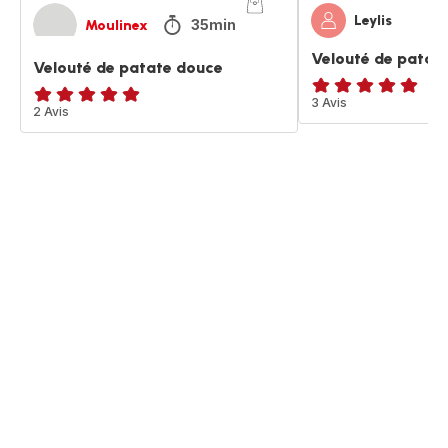
Leylis
35min
Moulinex
Velouté de patat
Velouté de patate douce
Avis
3 Avis
Avis
2 Avis
5
5
étoiles
étoiles
(moyenne)
(moyenne)