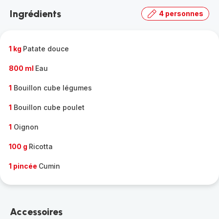
la
Ingrédients
4 personnes
gamme
complète
-
1 kg
Patate douce
800 ml
Eau
1
Bouillon cube légumes
1
Bouillon cube poulet
1
Oignon
100 g
Ricotta
1 pincée
Cumin
Accessoires