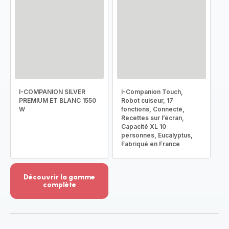
I-COMPANION SILVER
I-Companion Touch,
PREMIUM ET BLANC 1550
Robot cuiseur, 17
W
fonctions, Connecté,
Recettes sur l’écran,
Capacité XL 10
personnes, Eucalyptus,
Fabriqué en France
Découvrir la gamme
complète
Voir
plus...
-
Découvrir