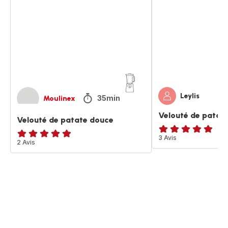
patate
patate
douce
douce
Leylis
35min
Moulinex
Velouté de patat
Velouté de patate douce
Avis
3 Avis
Avis
2 Avis
5
5
étoiles
étoiles
(moyenne)
(moyenne)