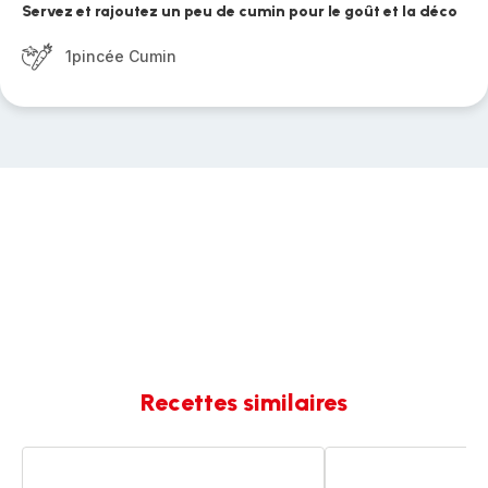
Servez et rajoutez un peu de cumin pour le goût et la déco
1pincée Cumin
Recettes similaires
Velouté
Velouté
de
de