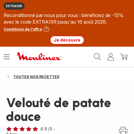
EXTRA15R
Reconditionné par nous pour vous : bénéficiez de -15%
avec le code EXTRA15R jusqu'au 16 août 2026.
Conditions de l'offre
Je découvre
Accueil
Ouvrir
Mon
Mon
Moulinex
le
compte
panie
menu
TOUTES NOS RECETTES
Velouté de patate
douce
4.9
/5
-