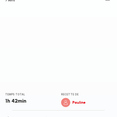
ratings.4.9
7 Avis
TEMPS TOTAL
RECETTE DE
1h 42min
Pauline