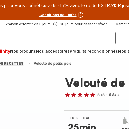
s pour vous : bénéficiez de -15% avec le code EXTRA15R jus
Conditions de l'offre
Livraison offerte* en 3 jours
90 jours pour changer d’avis
Garantie
inity
Nos produits
Nos accessoires
Produits reconditionnés
Nos s
OS RECETTES
Velouté de petits pois
Velouté de 
5
/5
-
6 Avis
Avis
5
étoiles
(moyenne)
TEMPS TOTAL
25min