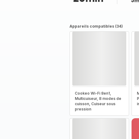
5m
Appareils compatibles (34)
Cookeo Wi-Fi 8en1,
M
Multicuiseur, 8 modes de
P
cuisson, Cuiseur sous
i
pression