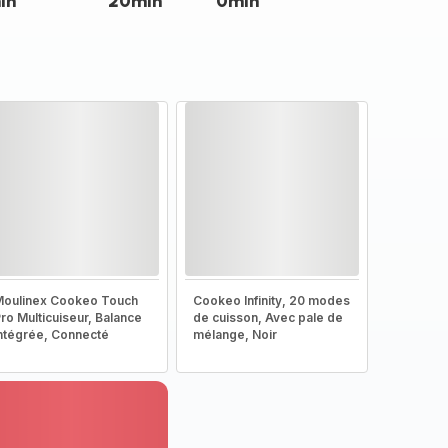
in
20min
0min
oulinex Cookeo Touch
Cookeo Infinity, 20 modes
ro Multicuiseur, Balance
de cuisson, Avec pale de
ntégrée, Connecté
mélange, Noir