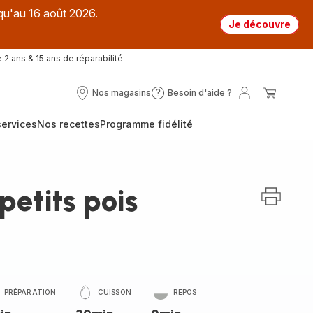
qu'au 16 août 2026.
Je découvre
 2 ans & 15 ans de réparabilité
Nos magasins
Besoin d'aide ?
Nos
Besoin
Mon
Mon
magasins
d'aide
compte
panier
ervices
Nos recettes
Programme fidélité
?
petits pois
PRÉPARATION
CUISSON
REPOS