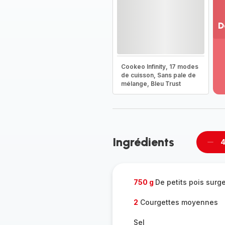
D
Vo
pl
-
Cookeo Infinity, 17 modes
Dé
de cuisson, Sans pale de
mélange, Bleu Trust
la
g
co
-
Ingrédients
4
Supp
per
750 g
De petits pois surg
2
Courgettes moyennes
Sel