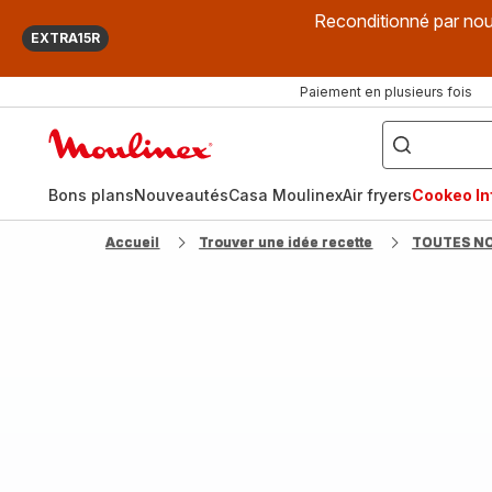
Reconditionné par nou
EXTRA15R
Paiement en plusieurs fois
["Que
recherchez-
Accueil
vous
?",
Moulinex
"Cookeo",
"Air
fryer",
Bons plans
Nouveautés
Casa Moulinex
Air fryers
Cookeo Inf
"Companion"]
Accueil
Trouver une idée recette
TOUTES N