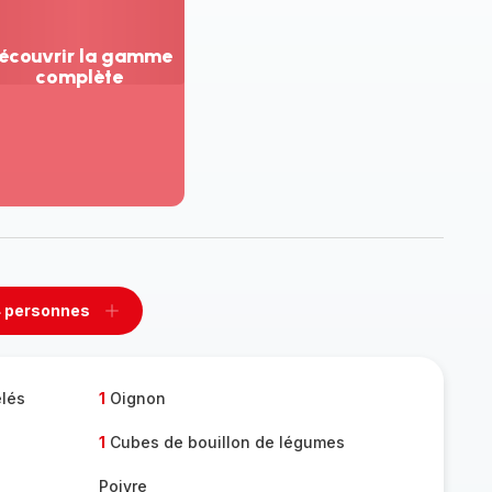
écouvrir la gamme
complète
ir
us...
couvrir
amme
mplète
 personnes
rimer
Ajouter
sonnes
personnes
elés
1
Oignon
1
Cubes de bouillon de légumes
Poivre