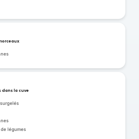
 morceaux
nnes
s dans la cuve
 surgelés
nnes
n de légumes