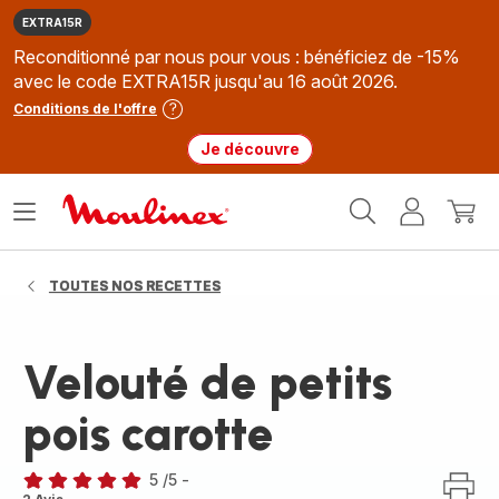
EXTRA15R
Reconditionné par nous pour vous : bénéficiez de -15%
avec le code EXTRA15R jusqu'au 16 août 2026.
Conditions de l'offre
Je découvre
Accueil
Ouvrir
Mon
Mon
Moulinex
le
compte
panie
menu
TOUTES NOS RECETTES
Velouté de petits
pois carotte
5
/5
-