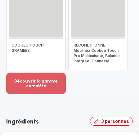
COOKEO TOUCH
RECONDITIONNÉ
GRAMEEZ
Moulinex Cookeo Touch
Pro Multicuiseur, Balance
intégrée, Connecté
Découvrir la gamme
complète
Voir
plus...
-
Découvrir
la
Ingrédients
3 personnes
gamme
complète
-