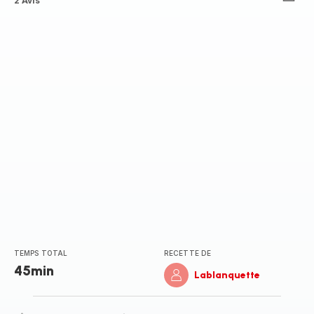
Avis
2 Avis
5
étoiles
(moyenne)
TEMPS TOTAL
RECETTE DE
45min
Lablanquette