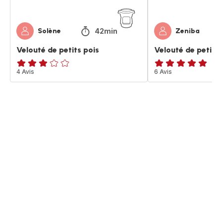
42min
Solène
Zeniba
Velouté de petits pois
Velouté de petits 
Avis
4 Avis
Avis
6 Avis
3
5
étoiles
étoiles
(moyenne)
(moyenne)