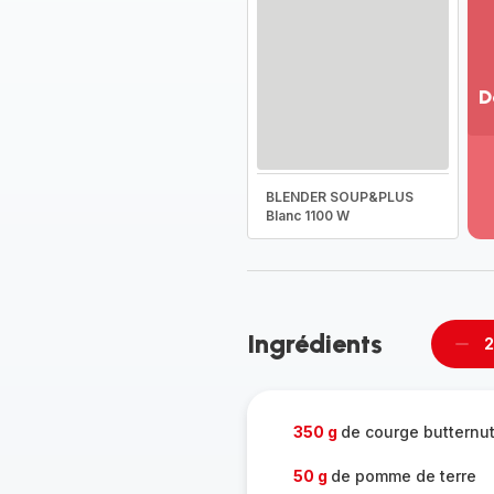
D
Vo
pl
-
BLENDER SOUP&PLUS
Dé
Blanc 1100 W
la
g
co
-
Ingrédients
2
Supp
per
350 g
de courge butternu
50 g
de pomme de​ terre