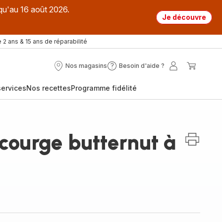
qu'au 16 août 2026.
Je découvre
 2 ans & 15 ans de réparabilité
Nos magasins
Besoin d'aide ?
Nos
Besoin
Mon
Mon
magasins
d'aide
compte
panier
ervices
Nos recettes
Programme fidélité
?
courge butternut à