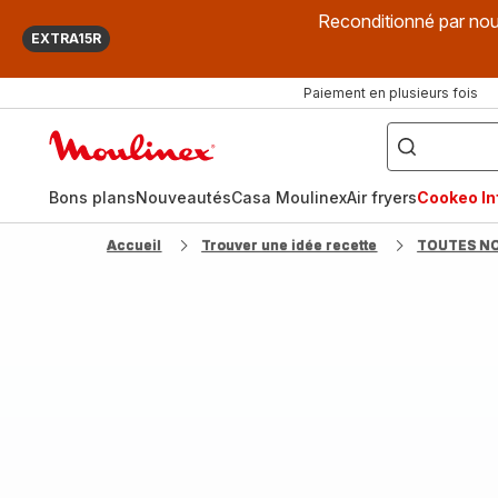
Reconditionné par nou
EXTRA15R
Paiement en plusieurs fois
["Que
recherchez-
Accueil
vous
?",
Moulinex
"Cookeo",
"Air
fryer",
Bons plans
Nouveautés
Casa Moulinex
Air fryers
Cookeo Inf
"Companion"]
Accueil
Trouver une idée recette
TOUTES N