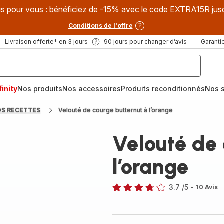
s pour vous : bénéficiez de -15% avec le code EXTRA15R jus
Conditions de l'offre
Livraison offerte* en 3 jours
90 jours pour changer d’avis
Garantie
inity
Nos produits
Nos accessoires
Produits reconditionnés
Nos s
OS RECETTES
Velouté de courge butternut à l’orange
Velouté de 
l’orange
3.7
/5
-
10 Avis
ratings.3.7