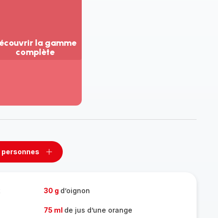
écouvrir la gamme
complète
ir
us...
couvrir
amme
mplète
 personnes
rimer
Ajouter
sonnes
personnes
t
30 g
d’oignon
75 ml
de jus d’une orange