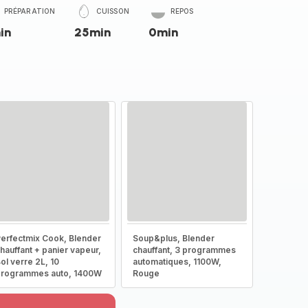
PRÉPARATION
CUISSON
REPOS
in
25min
0min
erfectmix Cook, Blender
Soup&plus, Blender
hauffant + panier vapeur,
chauffant, 3 programmes
ol verre 2L, 10
automatiques, 1100W,
programmes auto, 1400W
Rouge