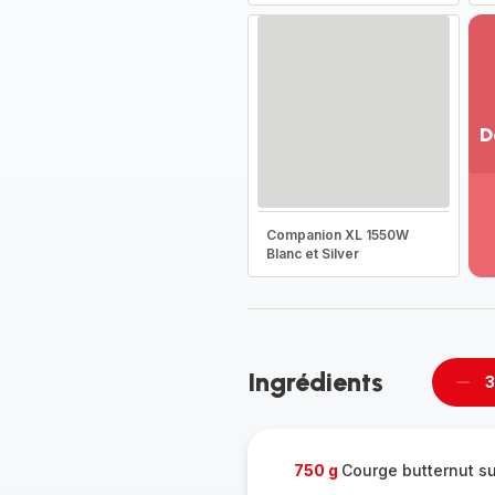
D
Vo
pl
-
Companion XL 1550W
Dé
Blanc et Silver
la
g
co
-
Ingrédients
3
Supp
per
750 g
Courge butternut s