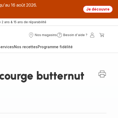
qu'au 16 août 2026.
Je découvre
 2 ans & 15 ans de réparabilité
Nos magasins
Besoin d'aide ?
Nos
Besoin
Mon
Mon
magasins
d'aide
compte
panier
ervices
Nos recettes
Programme fidélité
?
courge butternut