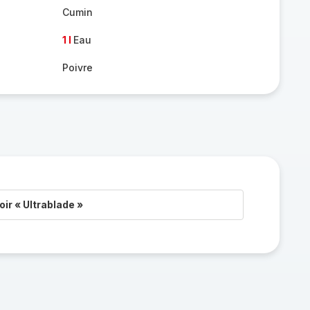
Cumin
1 l
Eau
Poivre
ir « Ultrablade »