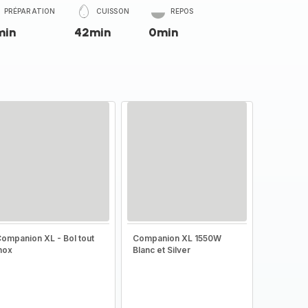
PRÉPARATION
CUISSON
REPOS
min
42min
0min
ompanion XL - Bol tout
Companion XL 1550W
nox
Blanc et Silver