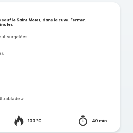
s sauf le Saint Moret, dans la cuve. Fermer.
inutes
nut surgelées
es
ltrablade »
100 °C
40 min