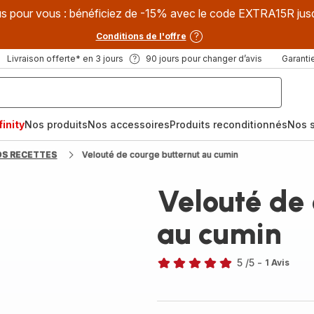
s pour vous : bénéficiez de -15% avec le code EXTRA15R jus
Conditions de l'offre
Livraison offerte* en 3 jours
90 jours pour changer d’avis
Garantie
inity
Nos produits
Nos accessoires
Produits reconditionnés
Nos s
OS RECETTES
Velouté de courge butternut au cumin
Velouté de 
au cumin
5
/5
-
1 Avis
Avis
5
étoiles