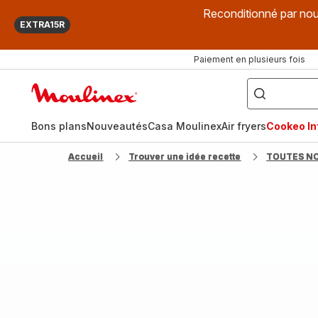
Reconditionné par nou
EXTRA15R
Paiement en plusieurs fois
["Que
recherchez-
Accueil
vous
?",
Moulinex
"Cookeo",
"Air
fryer",
Bons plans
Nouveautés
Casa Moulinex
Air fryers
Cookeo Inf
"Companion"]
Accueil
Trouver une idée recette
TOUTES N