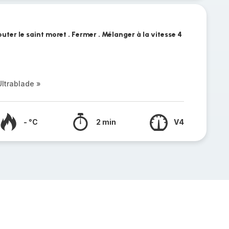
uter le saint moret . Fermer . Mélanger à la vitesse 4
ltrablade »
- °C
2 min
V4