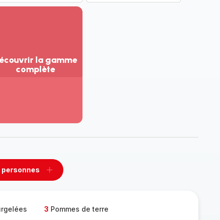
écouvrir la gamme
complète
ir
us...
couvrir
amme
mplète
 personnes
rimer
Ajouter
sonnes
personnes
urgelées
3
Pommes de terre