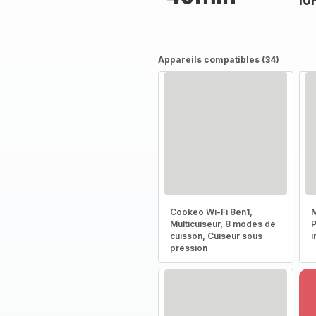
10
Appareils compatibles (34)
Cookeo Wi-Fi 8en1,
M
Multicuiseur, 8 modes de
P
cuisson, Cuiseur sous
i
pression