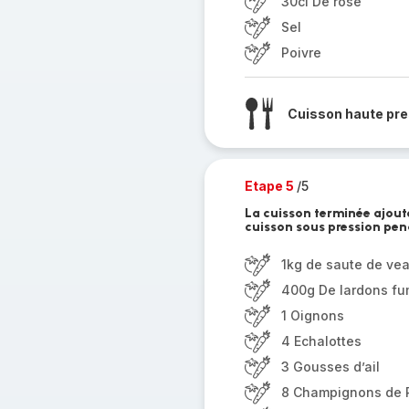
30cl De rosé
Sel
Poivre
Cuisson haute pre
Etape 5
/5
La cuisson terminée ajoute
cuisson sous pression pend
1kg de saute de ve
400g De lardons f
1 Oignons
4 Echalottes
3 Gousses d’ail
8 Champignons de P