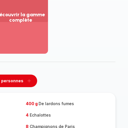
écouvrir la gamme
complète
ir
us...
couvrir
amme
mplète
 personnes
rimer
Ajouter
sonnes
personnes
400 g
De lardons fumes
4
Echalottes
8
Champignons de Paris