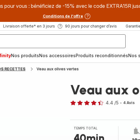
s pour vous : bénéficiez de -15% avec le code EXTRA15R jus
Conditions de l'offre
Livraison offerte* en 3 jours
90 jours pour changer d’avis
Garantie
inity
Nos produits
Nos accessoires
Produits reconditionnés
Nos s
OS RECETTES
Veau aux olives vertes
Veau aux ol
4.4
/5
-
4 Avis
ratings.4.4
TEMPS TOTAL
40min