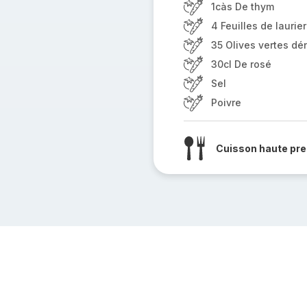
1càs De thym
4 Feuilles de laurier
35 Olives vertes d
30cl De rosé
Sel
Poivre
Cuisson haute pre