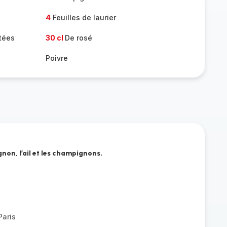
4
Feuilles de laurier
tées
30 cl
De rosé
Poivre
gnon, l’ail et les champignons.
aris