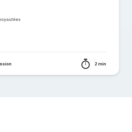
énoyautées
ssion
2 min