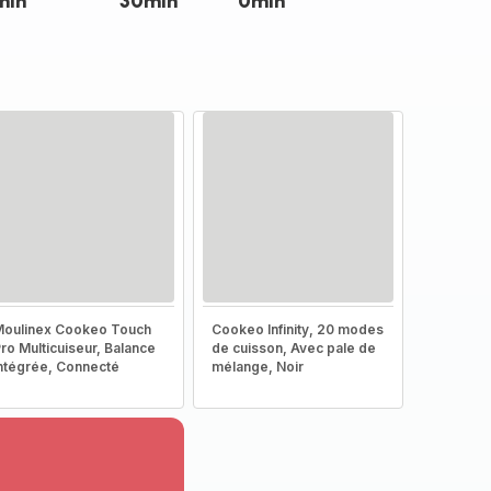
min
30min
0min
oulinex Cookeo Touch
Cookeo Infinity, 20 modes
ro Multicuiseur, Balance
de cuisson, Avec pale de
ntégrée, Connecté
mélange, Noir