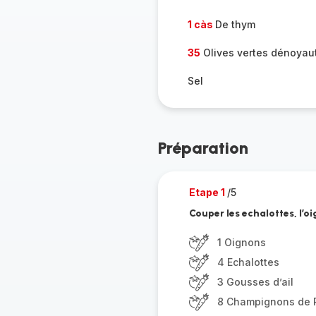
1 càs
De thym
35
Olives vertes dénoyau
Sel
Préparation
Etape 1
/5
Couper les echalottes, l’oi
1 Oignons
4 Echalottes
3 Gousses d’ail
8 Champignons de P