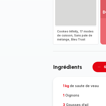
D
Vo
pl
-
Cookeo Infinity, 17 modes
Dé
de cuisson, Sans pale de
mélange, Bleu Trust
la
g
co
-
Ingrédients
6
Supp
per
1 kg
de saute de veau
1
Oignons
3
Gousses d’ail