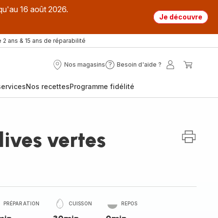
qu'au 16 août 2026.
Je découvre
 2 ans & 15 ans de réparabilité
Nos magasins
Besoin d'aide ?
Nos
Besoin
Mon
Mon
magasins
d'aide
compte
panier
ervices
Nos recettes
Programme fidélité
?
ives vertes
PRÉPARATION
CUISSON
REPOS