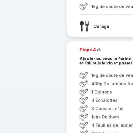
1kg de saute de ve
Dorage
Etape 4
/5
Ajouter au veau la farine, 
et l’ail puis le vin et pas
1kg de saute de ve
400g De lardons f
1 Oignons
4 Echalottes
3 Gousses d’ail
1càs De thym
4 Feuilles de laurier