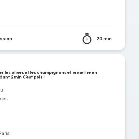
ssion
20 min
r les olives et les champignons et remettre en
ant 2min C’est prêt !
au
umes
aris