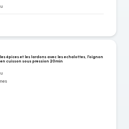
au
les épices et les lardons avec les echalottes, l’oignon
ser en cuisson sous pression 20min
au
umes