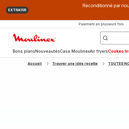
Reconditionné par nou
EXTRA15R
Paiement en plusieurs fois
["Que
recherchez-
Accueil
vous
?",
Moulinex
"Cookeo",
"Air
fryer",
Bons plans
Nouveautés
Casa Moulinex
Air fryers
Cookeo Inf
"Companion"]
Accueil
Trouver une idée recette
TOUTES N