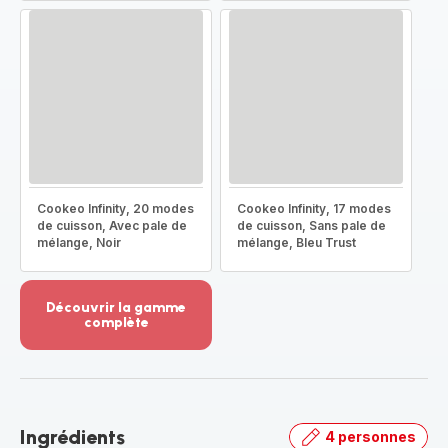
Cookeo Infinity, 20 modes
Cookeo Infinity, 17 modes
de cuisson, Avec pale de
de cuisson, Sans pale de
mélange, Noir
mélange, Bleu Trust
Découvrir la gamme
complète
Voir
plus...
-
Découvrir
la
Ingrédients
4 personnes
gamme