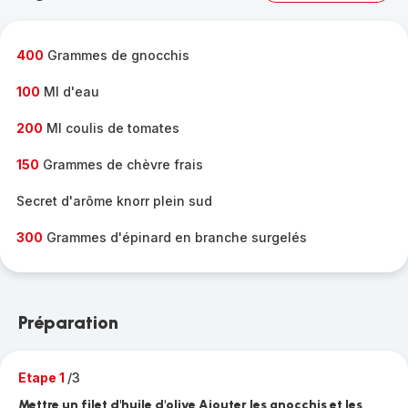
complète
-
400
Grammes de gnocchis
100
Ml d'eau
200
Ml coulis de tomates
150
Grammes de chèvre frais
Secret d'arôme knorr plein sud
300
Grammes d'épinard en branche surgelés
Préparation
Etape 1
/3
Mettre un filet d'huile d'olive Ajouter les gnocchis et les