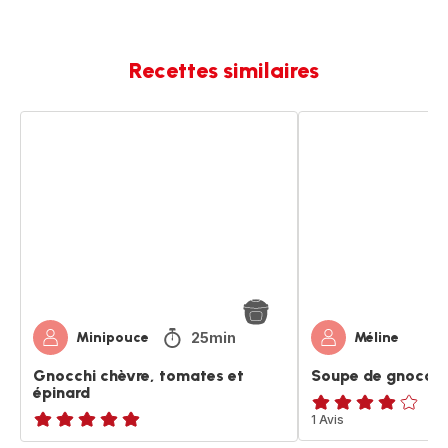
Recettes similaires
Gnocchi
Soupe
chèvre,
de
tomates
gnocchis
et
épinard
25min
Minipouce
Méline
Gnocchi chèvre, tomates et
Soupe de gnocchi
épinard
Avis
1 Avis
ratings.NaN
4