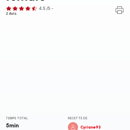
4.5
/5
-
ratings.4.5
2 Avis
TEMPS TOTAL
RECETTE DE
5min
Cyriane93