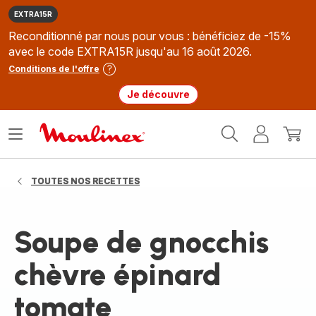
EXTRA15R
Reconditionné par nous pour vous : bénéficiez de -15%
avec le code EXTRA15R jusqu'au 16 août 2026.
Conditions de l'offre
Je découvre
Accueil
Ouvrir
Mon
Mon
Moulinex
le
compte
panie
menu
TOUTES NOS RECETTES
Soupe de gnocchis
chèvre épinard
tomate