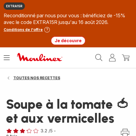
EXTRA15R
Reconditionné par nous pour vous : bénéficiez de -15%
avec le code EXTRA15R jusqu'au 16 août 2026.
Conditions de l'offre
Je découvre
Accueil
Ouvrir
Mon
Mon
Moulinex
le
compte
panie
menu
TOUTES NOS RECETTES
Soupe à la tomate 🍅
et aux vermicelles
3.2
/5
-