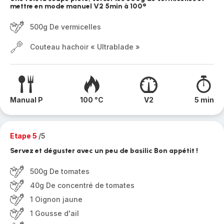
mettre en mode manuel V2 5min à 100°
500g De vermicelles
Couteau hachoir « Ultrablade »
Manual P
100 °C
V2
5 min
Etape 5
/5
Servez et déguster avec un peu de basilic Bon appétit !
500g De tomates
40g De concentré de tomates
1 Oignon jaune
1 Gousse d'ail