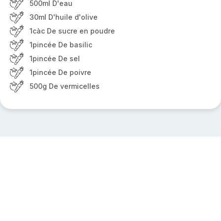
500ml D'eau
30ml D'huile d'olive
1càc De sucre en poudre
1pincée De basilic
1pincée De sel
1pincée De poivre
500g De vermicelles