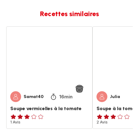
Recettes similaires
Soupe
Soupe
vermicelles
à
à
la
la
tomate
tomate
et
vermicelle
16min
Samat40
Julia
Soupe vermicelles à la tomate
Soupe à la tomate
Avis
1 Avis
Avis
2 Avis
3
3
étoiles
étoiles