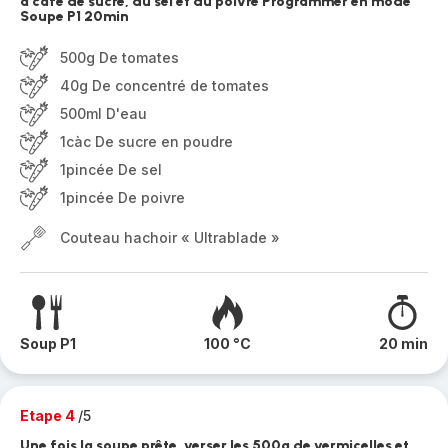
à café de sucre, du sel et du poivre Programmer en mode
Soupe P1 20min
500g De tomates
40g De concentré de tomates
500ml D'eau
1càc De sucre en poudre
1pincée De sel
1pincée De poivre
Couteau hachoir « Ultrablade »
Soup P1
100 °C
20 min
Etape 4
/5
Une fois la soupe prête, verser les 500g de vermicelles et