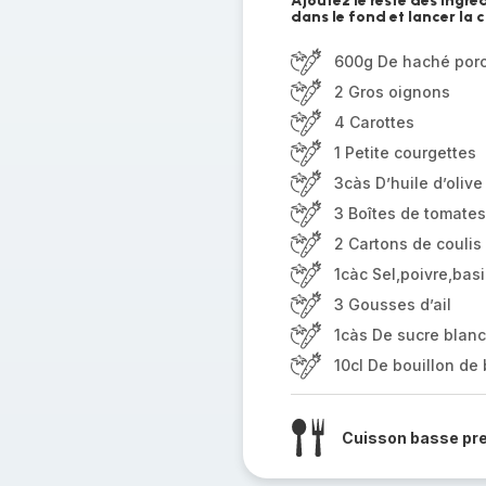
Ajoutez le reste des ingré
dans le fond et lancer la 
600g De haché porc
2 Gros oignons
4 Carottes
1 Petite courgettes
3càs D’huile d’olive
3 Boîtes de tomates
2 Cartons de coulis
1càc Sel,poivre,basi
3 Gousses d’ail
1càs De sucre blanc
10cl De bouillon de
Cuisson basse pr