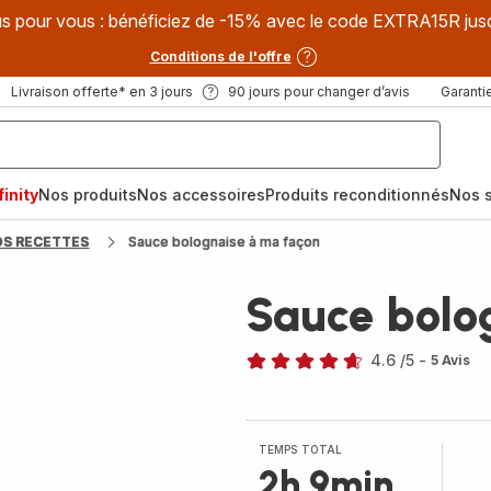
s pour vous : bénéficiez de -15% avec le code EXTRA15R jus
Conditions de l'offre
Livraison offerte* en 3 jours
90 jours pour changer d’avis
Garantie
inity
Nos produits
Nos accessoires
Produits reconditionnés
Nos s
OS RECETTES
Sauce bolognaise à ma façon
Sauce bolo
4.6
/5
-
5 Avis
ratings.4.6
TEMPS TOTAL
2h 9min