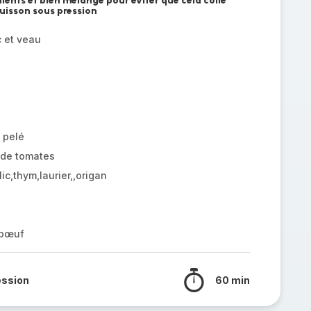
dients et bien mélangé pour éviter que cela colle
cuisson sous pression
 et veau
 pelé
 de tomates
lic,thym,laurier,,origan
 bœuf
ession
60 min