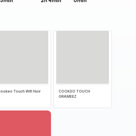
5min
2h 4min
0min
ookeo Touch Wifi Noir
COOKEO TOUCH
GRAMEEZ