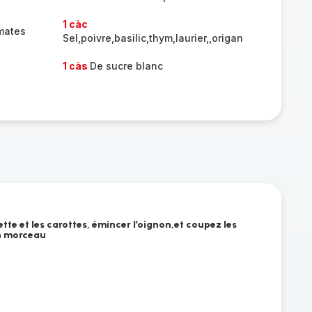
1 càc
mates
Sel,poivre,basilic,thym,laurier,,origan
1 càs
De sucre blanc
tte et les carottes, émincer l’oignon,et coupez les
en morceau