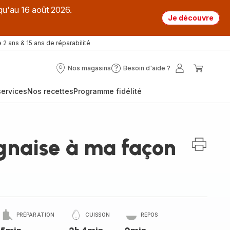
qu'au 16 août 2026.
Je découvre
 2 ans & 15 ans de réparabilité
Nos magasins
Besoin d'aide ?
Nos
Besoin
Mon
Mon
magasins
d'aide
compte
panier
ervices
Nos recettes
Programme fidélité
?
gnaise à ma façon
PRÉPARATION
CUISSON
REPOS