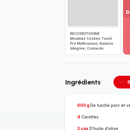
D
Vo
pl
RECONDITIONNÉ
-
Moulinex Cookeo Touch
Dé
Pro Multicuiseur, Balance
la
intégrée, Connecté
g
co
-
Ingrédients
8
Supp
per
600 g
De haché porc et v
4
Carottes
3 càs
D’huile d’olive