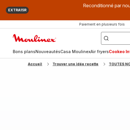
Reconditionné par nou
EXTRA15R
Paiement en plusieurs fois
["Que
recherchez-
Accueil
vous
?",
Moulinex
"Cookeo",
"Air
fryer",
Bons plans
Nouveautés
Casa Moulinex
Air fryers
Cookeo Inf
"Companion"]
Accueil
Trouver une idée recette
TOUTES N