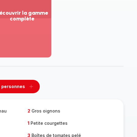
écouvrir la gamme
complète
ir
us...
couvrir
amme
mplète
 personnes
rimer
Ajouter
sonnes
personnes
eau
2
Gros oignons
1
Petite courgettes
3
Boîtes de tomates pelé