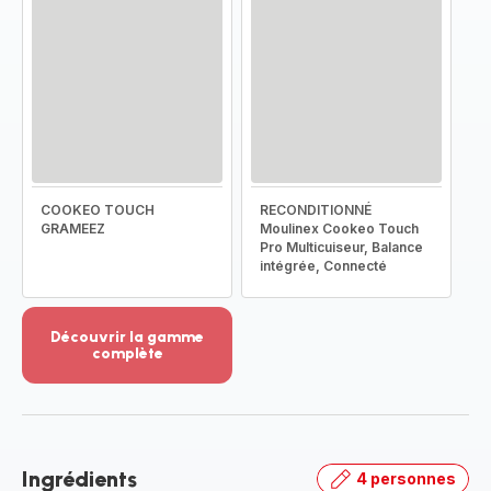
COOKEO TOUCH
RECONDITIONNÉ
GRAMEEZ
Moulinex Cookeo Touch
Pro Multicuiseur, Balance
intégrée, Connecté
Découvrir la gamme
complète
Voir
plus...
-
Découvrir
la
Ingrédients
4 personnes
gamme