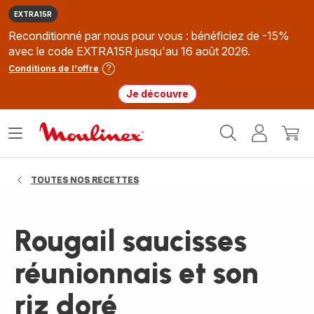
EXTRA15R
Reconditionné par nous pour vous : bénéficiez de -15%
avec le code EXTRA15R jusqu'au 16 août 2026.
Conditions de l'offre
Je découvre
Accueil
Ouvrir
Mon
Mon
Moulinex
le
compte
panie
menu
TOUTES NOS RECETTES
Rougail saucisses
réunionnais et son
riz doré