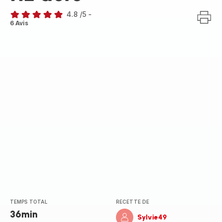
4.8
/5
-
ratings.4.8
6 Avis
TEMPS TOTAL
RECETTE DE
36min
Sylvie49