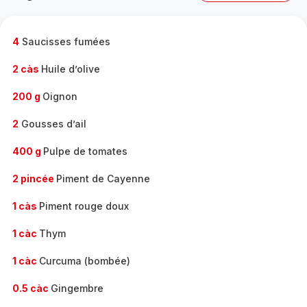
complète
-
4
Saucisses fumées
2 càs
Huile d’olive
200 g
Oignon
2
Gousses d’ail
400 g
Pulpe de tomates
2 pincée
Piment de Cayenne
1 càs
Piment rouge doux
1 càc
Thym
1 càc
Curcuma (bombée)
0.5 càc
Gingembre