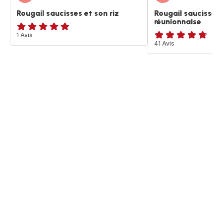
Rougail saucisses et son riz
Rougail saucisses 
réunionnaise
Avis
1 Avis
ratings.4.7
41 Avis
5
étoiles
(moyenne)