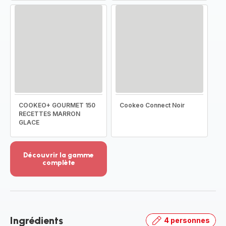
COOKEO+ GOURMET 150
Cookeo Connect Noir
RECETTES MARRON
GLACE
Découvrir la gamme
complète
Voir
plus...
-
Découvrir
la
Ingrédients
4 personnes
gamme