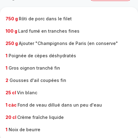
complète
-
750 g
Rôti de porc dans le filet
100 g
Lard fumé en tranches fines
250 g
Ajouter "Champignons de Paris (en conserve"
1
Poignée de cèpes déshydratés
1
Gros oignon tranché fin
2
Gousses d'ail coupées fin
25 cl
Vin blanc
1 càc
Fond de veau dillué dans un peu d'eau
20 cl
Crème fraîche liquide
1
Noix de beurre