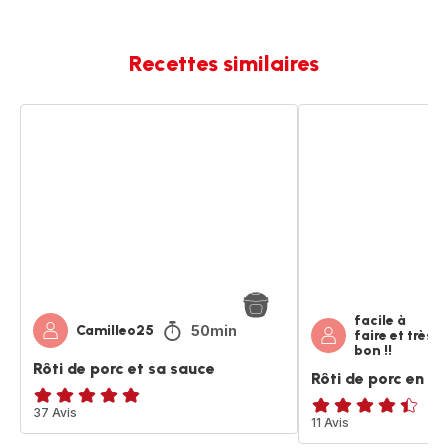
Recettes similaires
Rôti
Rôti
de
de
porc
porc
et
en
sa
sauce
sauce
facile à
50min
Camilleo25
faire et très
bon !!
Rôti de porc et sa sauce
Rôti de porc en s
ratings.4.8
37 Avis
ratings.4.4
11 Avis