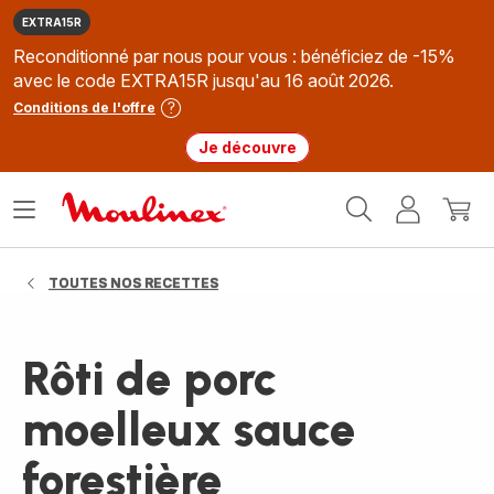
EXTRA15R
Reconditionné par nous pour vous : bénéficiez de -15%
avec le code EXTRA15R jusqu'au 16 août 2026.
Conditions de l'offre
Je découvre
Accueil
Ouvrir
Mon
Mon
Moulinex
le
compte
panie
menu
TOUTES NOS RECETTES
Rôti de porc
moelleux sauce
forestière