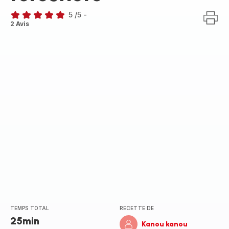
5
/5
-
Avis
2 Avis
5
étoiles
(moyenne)
TEMPS TOTAL
RECETTE DE
25min
Kanou kanou