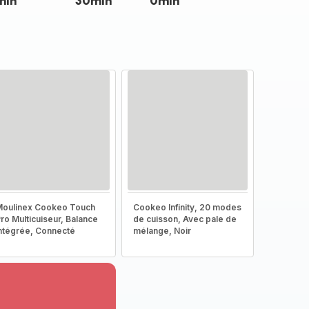
min
30min
0min
oulinex Cookeo Touch
Cookeo Infinity, 20 modes
ro Multicuiseur, Balance
de cuisson, Avec pale de
ntégrée, Connecté
mélange, Noir