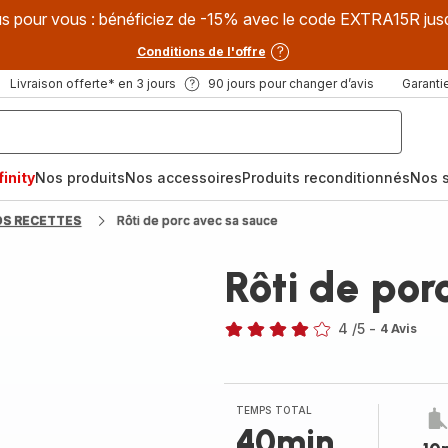
s pour vous : bénéficiez de -15% avec le code EXTRA15R jus
Conditions de l'offre
Livraison offerte* en 3 jours
90 jours pour changer d’avis
Garantie
inity
Nos produits
Nos accessoires
Produits reconditionnés
Nos s
OS RECETTES
Rôti de porc avec sa sauce
Rôti de por
4
/5
-
4 Avis
Avis
4
étoiles
(moyenne)
TEMPS TOTAL
40min