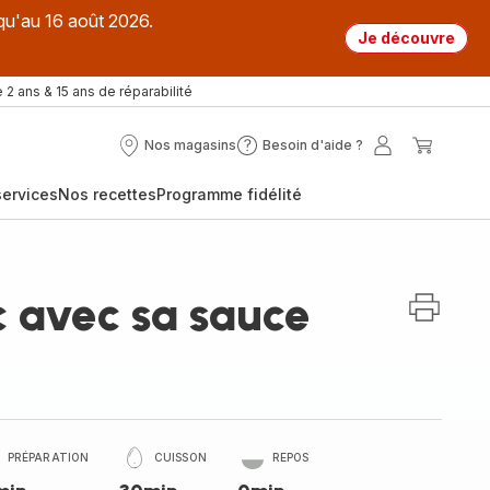
qu'au 16 août 2026.
Je découvre
 2 ans & 15 ans de réparabilité
Nos magasins
Besoin d'aide ?
Nos
Besoin
Mon
Mon
magasins
d'aide
compte
panier
ervices
Nos recettes
Programme fidélité
?
c avec sa sauce
PRÉPARATION
CUISSON
REPOS