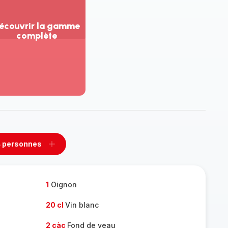
écouvrir la gamme
complète
ir
us...
couvrir
amme
mplète
 personnes
rimer
Ajouter
sonnes
personnes
1
Oignon
20 cl
Vin blanc
2 càc
Fond de veau