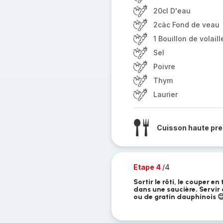
20cl D'eau
2càc Fond de veau
1 Bouillon de volaill
Sel
Poivre
Thym
Laurier
Cuisson haute pre
Etape 4
/4
Sortir le rôti, le couper e
dans une saucière. Servir
ou de gratin dauphinois 