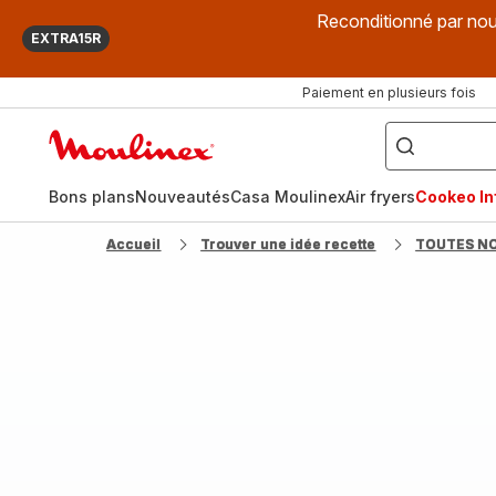
Reconditionné par nou
EXTRA15R
Paiement en plusieurs fois
["Que
recherchez-
Accueil
vous
?",
Moulinex
"Cookeo",
"Air
fryer",
Bons plans
Nouveautés
Casa Moulinex
Air fryers
Cookeo Inf
"Companion"]
Accueil
Trouver une idée recette
TOUTES N