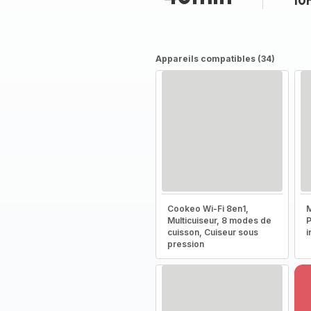
10
Appareils compatibles (34)
Cookeo Wi-Fi 8en1,
M
Multicuiseur, 8 modes de
P
cuisson, Cuiseur sous
i
pression