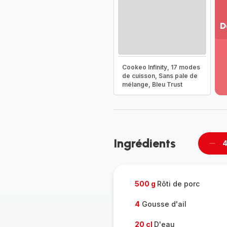
D
Vo
pl
-
Cookeo Infinity, 17 modes
Dé
de cuisson, Sans pale de
mélange, Bleu Trust
la
g
co
-
Ingrédients
4
Supp
per
500 g
Rôti de porc
4
Gousse d'ail
20 cl
D'eau