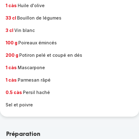
1 càs
Huile d'olive
33 cl
Bouillon de légumes
3 cl
Vin blanc
100 g
Poireaux émincés
200 g
Potiron pelé et coupé en dés
1 càs
Mascarpone
1 càs
Parmesan râpé
0.5 càs
Persil haché
Sel et poivre
Préparation