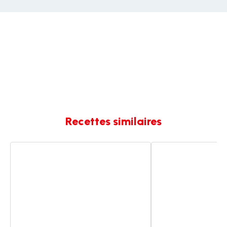
Recettes similaires
Risotto
Risotto
au
au
potiron
potiron