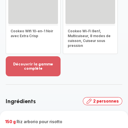
Cookeo Wifi 10-en-1 Noir
Cookeo Wi-Fi 8en1,
avec Extra Crisp
Multicuiseur, 8 modes de
cuisson, Cuiseur sous
pression
Découvrir la gamme
complète
Voir
plus...
-
Découvrir
la
Ingrédients
2 personnes
gamme
complète
-
150 g
Riz arborio pour risotto