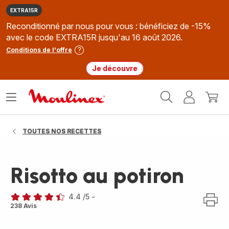
EXTRA15R
Reconditionné par nous pour vous : bénéficiez de -15%
avec le code EXTRA15R jusqu'au 16 août 2026.
Conditions de l'offre
Je découvre
Accueil
Ouvrir
Mon
Mon
Moulinex
le
compte
panie
menu
TOUTES NOS RECETTES
Risotto au potiron
4.4
/5
-
ratings.4.4
238 Avis