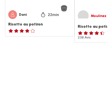
22min
Dani
Moulinex
Risotto au potiron
Risotto au potiro
Avis
ratings.4.4
238 Avis
4
étoiles
(moyenne)