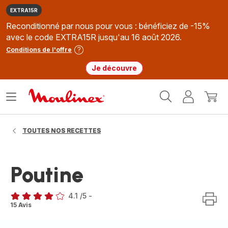
EXTRA15R
Reconditionné par nous pour vous : bénéficiez de -15%
avec le code EXTRA15R jusqu'au 16 août 2026.
Conditions de l'offre
Je découvre
Accueil
Ouvrir
Mon
Mon
Moulinex
le
compte
panie
menu
TOUTES NOS RECETTES
Poutine
4.1
/5
-
ratings.4.1
15 Avis