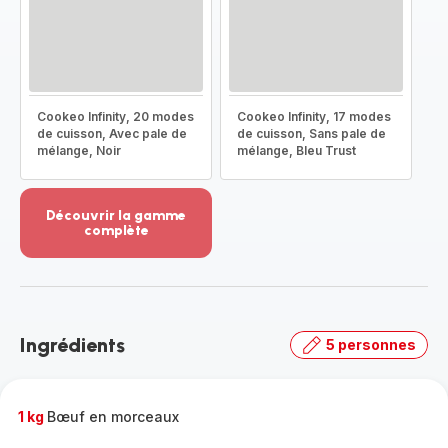
Cookeo Infinity, 20 modes
Cookeo Infinity, 17 modes
de cuisson, Avec pale de
de cuisson, Sans pale de
mélange, Noir
mélange, Bleu Trust
Découvrir la gamme
complète
Voir
plus...
-
Découvrir
la
Ingrédients
5 personnes
gamme
complète
-
1 kg
Bœuf en morceaux