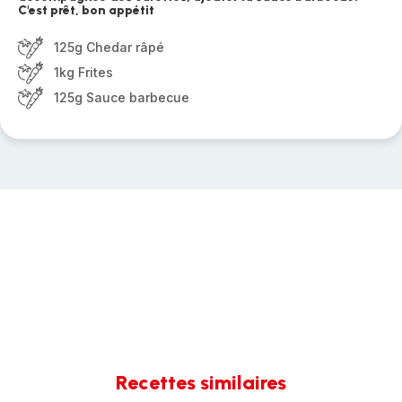
C'est prêt, bon appétit
125g Chedar râpé
1kg Frites
125g Sauce barbecue
Recettes similaires