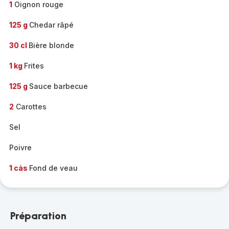
1
Oignon rouge
125 g
Chedar râpé
30 cl
Bière blonde
1 kg
Frites
125 g
Sauce barbecue
2
Carottes
Sel
Poivre
1 càs
Fond de veau
Préparation