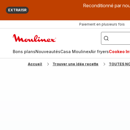
Reconditionné par nou
EXTRA15R
Paiement en plusieurs fois
["Que
recherchez-
Accueil
vous
?",
Moulinex
"Cookeo",
"Air
fryer",
Bons plans
Nouveautés
Casa Moulinex
Air fryers
Cookeo Inf
"Companion"]
Accueil
Trouver une idée recette
TOUTES N