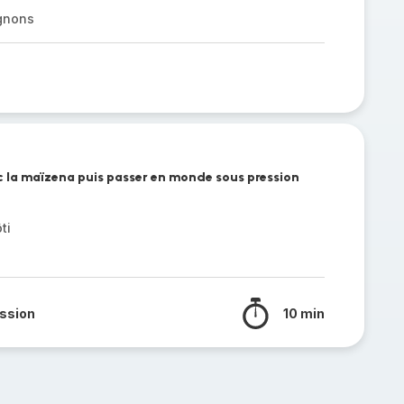
gnons
ec la maïzena puis passer en monde sous pression
ti
ssion
10 min