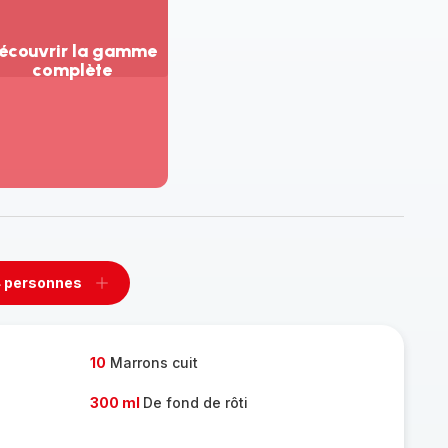
écouvrir la gamme
complète
ir
us...
couvrir
amme
mplète
 personnes
rimer
Ajouter
sonnes
personnes
10
Marrons cuit
300 ml
De fond de rôti