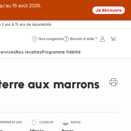
qu'au 16 août 2026.
Je découvre
 2 ans & 15 ans de réparabilité
Nos magasins
Besoin d'aide ?
Nos
Besoin
Mon
Mon
magasins
d'aide
compte
panier
ervices
Nos recettes
Programme fidélité
?
erre aux marrons
PRÉPARATION
CUISSON
REPOS