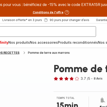
s pour vous : bénéficiez de -15% avec le code EXTRA15R jus
Conditions de l'offre
Livraison offerte* en 3 jours
90 jours pour changer d’avis
Garantie
inity
Nos produits
Nos accessoires
Produits reconditionnés
Nos s
OS RECETTES
Pomme de terre aux marrons
Pomme de t
3.7
/5
-
8 Avis
ratings.3.7
TEMPS TOTAL
15min