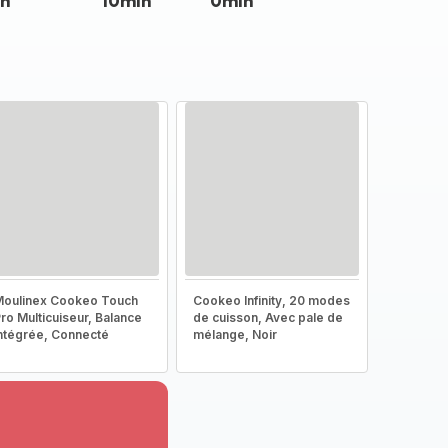
n
10min
0min
oulinex Cookeo Touch
Cookeo Infinity, 20 modes
ro Multicuiseur, Balance
de cuisson, Avec pale de
ntégrée, Connecté
mélange, Noir