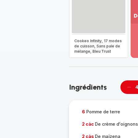
D
Vo
pl
-
Cookeo Infinity, 17 modes
Dé
de cuisson, Sans pale de
mélange, Bleu Trust
la
g
co
-
Ingrédients
4
Supp
per
6
Pomme de terre
2 càc
De crème d'oignons
2 càs
De maïzena