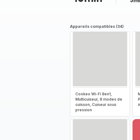
5mi
Appareils compatibles (34)
Cookeo Wi-Fi 8en1,
M
Multicuiseur, 8 modes de
P
cuisson, Cuiseur sous
i
pression