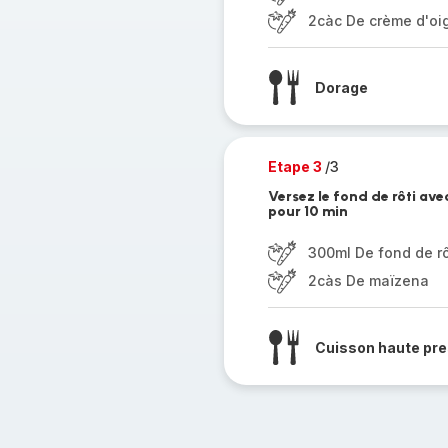
2càc De crème d'oi
Dorage
Etape 3
/3
Versez le fond de rôti av
pour 10 min
300ml De fond de rô
2càs De maïzena
Cuisson haute pre