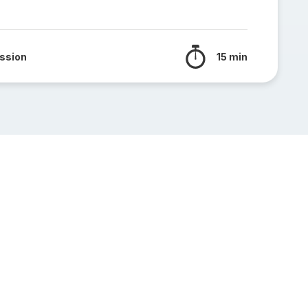
ssion
15 min