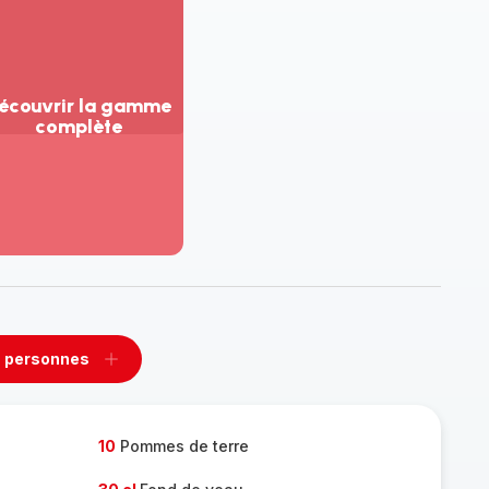
écouvrir la gamme
complète
ir
us...
couvrir
amme
mplète
 personnes
rimer
Ajouter
sonnes
personnes
10
Pommes de terre