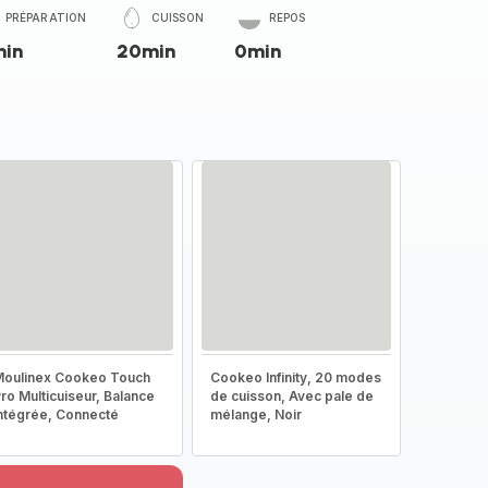
PRÉPARATION
CUISSON
REPOS
min
20min
0min
oulinex Cookeo Touch
Cookeo Infinity, 20 modes
ro Multicuiseur, Balance
de cuisson, Avec pale de
ntégrée, Connecté
mélange, Noir