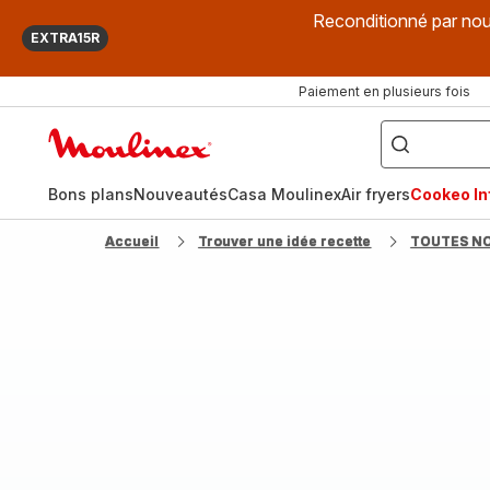
Reconditionné par nou
EXTRA15R
Paiement en plusieurs fois
["Que
recherchez-
Accueil
vous
?",
Moulinex
"Cookeo",
"Air
fryer",
Bons plans
Nouveautés
Casa Moulinex
Air fryers
Cookeo Inf
"Companion"]
Accueil
Trouver une idée recette
TOUTES N