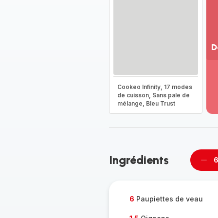
D
Vo
pl
-
Cookeo Infinity, 17 modes
Dé
de cuisson, Sans pale de
mélange, Bleu Trust
la
g
co
-
Ingrédients
6
Supp
per
6
Paupiettes de veau