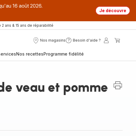
qu'au 16 août 2026.
Je découvre
 2 ans & 15 ans de réparabilité
Nos magasins
Besoin d'aide ?
Nos
Besoin
Mon
Mon
magasins
d'aide
compte
panier
ervices
Nos recettes
Programme fidélité
?
 de veau et pomme