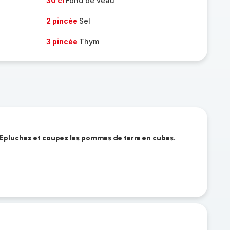
30 cl
Fond de veau
2 pincée
Sel
3 pincée
Thym
. Epluchez et coupez les pommes de terre en cubes.