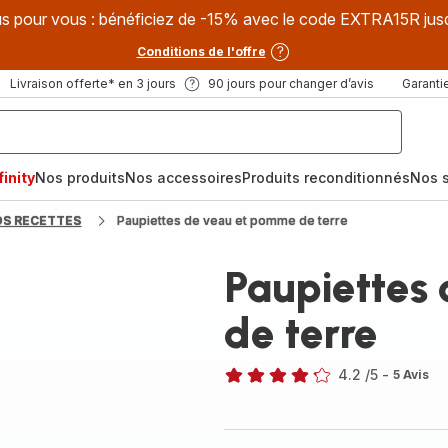
s pour vous : bénéficiez de -15% avec le code EXTRA15R jus
Conditions de l'offre
Livraison offerte* en 3 jours
90 jours pour changer d’avis
Garantie
inity
Nos produits
Nos accessoires
Produits reconditionnés
Nos s
OS RECETTES
Paupiettes de veau et pomme de terre
Paupiettes
de terre
4.2
/5
-
5 Avis
ratings.4.2