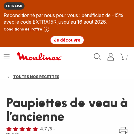
EXTRA15R
Reconditionné par nous pour vous : bénéficiez de -15%
avec le code EXTRA15R jusqu'au 16 août 2026.
Conditions de l'offre
Je découvre
Accueil
Ouvrir
Mon
Mon
Moulinex
le
compte
panie
menu
TOUTES NOS RECETTES
Paupiettes de veau à
l’ancienne
4.7
/5
-