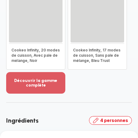
Cookeo Infinity, 20 modes
Cookeo Infinity, 17 modes
de cuisson, Avec pale de
de cuisson, Sans pale de
mélange, Noir
mélange, Bleu Trust
Découvrir la gamme
complète
Voir
plus...
-
Découvrir
la
Ingrédients
4 personnes
gamme
complète
-