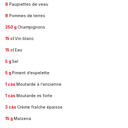
8
Paupiettes de veau
8
Pommes de terres
250 g
Champignons
15 cl
Vin blanc
15 cl
Eau
5 g
Sel
5 g
Piment d’espelette
1 càs
Moutarde à l’ancienne
1 càs
Moutarde mi forte
3 càs
Crème fraîche épaisse
15 g
Maïzena