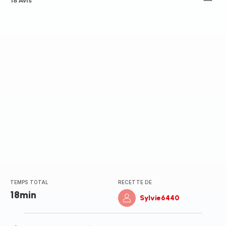
ratings.4.7
18 Avis
TEMPS TOTAL
RECETTE DE
18min
Sylvie6440