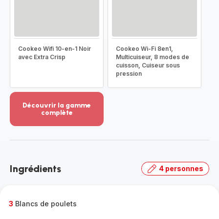
Cookeo Wifi 10-en-1 Noir
Cookeo Wi-Fi 8en1,
avec Extra Crisp
Multicuiseur, 8 modes de
cuisson, Cuiseur sous
pression
Découvrir la gamme
complète
Voir
plus...
-
Découvrir
la
Ingrédients
4 personnes
gamme
complète
-
3
Blancs de poulets