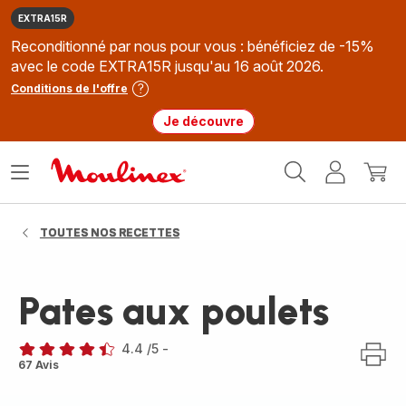
EXTRA15R
Reconditionné par nous pour vous : bénéficiez de -15%
avec le code EXTRA15R jusqu'au 16 août 2026.
Conditions de l'offre
Je découvre
Accueil
Ouvrir
Mon
Mon
Moulinex
le
compte
panie
menu
TOUTES NOS RECETTES
Pates aux poulets
4.4
/5
-
ratings.4.4
67 Avis