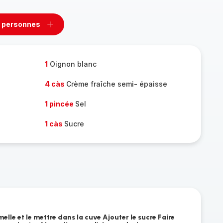
 personnes
rimer
Ajouter
sonnes
personnes
1
Oignon blanc
4 càs
Crème fraîche semi- épaisse
1 pincée
Sel
1 càs
Sucre
elle et le mettre dans la cuve Ajouter le sucre Faire