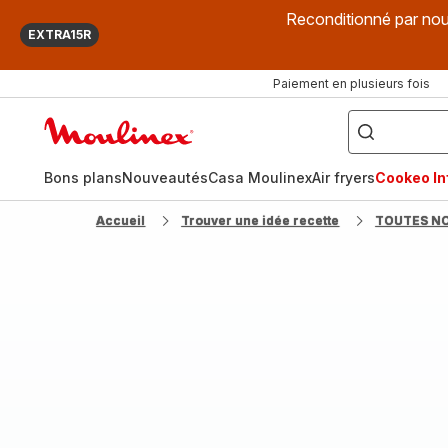
Reconditionné par nou
EXTRA15R
Paiement en plusieurs fois
["Que
recherchez-
Accueil
vous
?",
Moulinex
"Cookeo",
"Air
fryer",
Bons plans
Nouveautés
Casa Moulinex
Air fryers
Cookeo Inf
"Companion"]
Accueil
Trouver une idée recette
TOUTES N