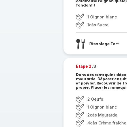
caramélisé l'oignon quelq
fondant )
1 Oignon blanc
1càs Sucre
Rissolage Fort
Etape 2
/3
Dans des ramequins déposer
moutarde. Déposer ensuite
et poivrer. Recouvrir de f
propre. Placer les ramequi
2 Oeufs
1 Oignon blanc
2càs Moutarde
4càs Crème fraîche