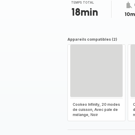
(moyenne)
TEMPS TOTAL
18min
10m
Appareils compatibles (2)
Cookeo Infinity, 20 modes
C
de cuisson, Avec pale de
d
mélange, Noir
m