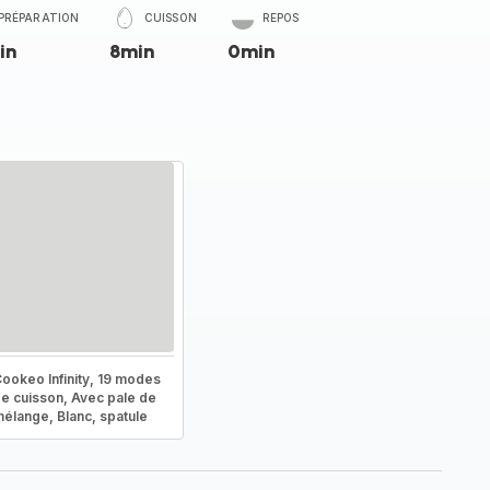
PRÉPARATION
CUISSON
REPOS
in
8min
0min
ookeo Infinity, 19 modes
e cuisson, Avec pale de
élange, Blanc, spatule