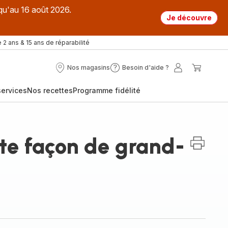
qu'au 16 août 2026.
Je découvre
 2 ans & 15 ans de réparabilité
Nos magasins
Besoin d'aide ?
Nos
Besoin
Mon
Mon
magasins
d'aide
compte
panier
ervices
Nos recettes
Programme fidélité
?
te façon de grand-