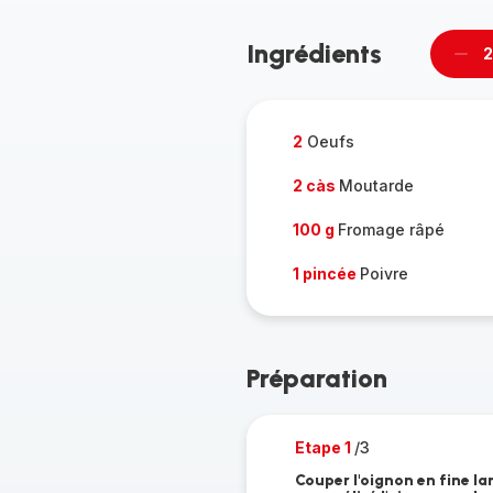
Ingrédients
2
Supp
per
2
Oeufs
2 càs
Moutarde
100 g
Fromage râpé
1 pincée
Poivre
Préparation
Etape 1
/3
Couper l'oignon en fine lam