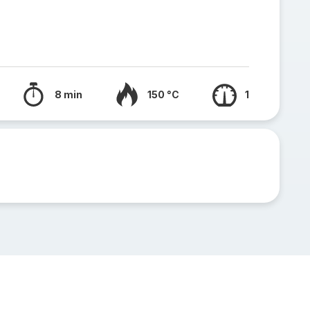
8 min
150 °C
1