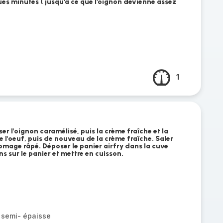
ues minutes ( jusqu'à ce que l'oignon devienne assez
1
 l'oignon caramélisé, puis la crème fraîche et la
 l'oeuf, puis de nouveau de la crème fraîche. Saler
romage râpé. Déposer le panier airfry dans la cuve
ns sur le panier et mettre en cuisson.
 semi- épaisse