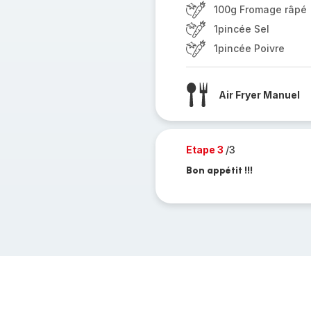
100g Fromage râpé
1pincée Sel
1pincée Poivre
Air Fryer Manuel
Etape 3
/3
Bon appétit !!!