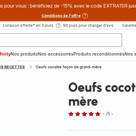
s pour vous : bénéficiez de -15% avec le code EXTRA15R jus
Conditions de l'offre
Livraison offerte* en 3 jours
90 jours pour changer d’avis
Garantie
inity
Nos produits
Nos accessoires
Produits reconditionnés
Nos s
OS RECETTES
Oeufs cocotte façon de grand-mère
Oeufs cocot
mère
-
/5
-
Avis
5
étoiles