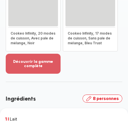
Cookeo Infinity, 20 modes
Cookeo Infinity, 17 modes
de cuisson, Avec pale de
de cuisson, Sans pale de
mélange, Noir
mélange, Bleu Trust
Découvrir la gamme
complète
Voir
plus...
-
Découvrir
la
Ingrédients
8 personnes
gamme
complète
-
1 l
Lait