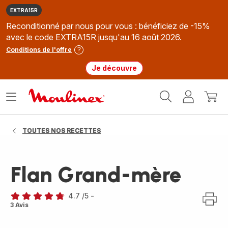
EXTRA15R
Reconditionné par nous pour vous : bénéficiez de -15%
avec le code EXTRA15R jusqu'au 16 août 2026.
Conditions de l'offre
Je découvre
Accueil
Ouvrir
Mon
Mon
Moulinex
le
compte
panie
menu
TOUTES NOS RECETTES
Flan Grand-mère
4.7
/5
-
ratings.4.7
3 Avis