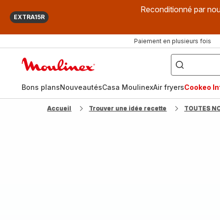
Reconditionné par nou
EXTRA15R
Paiement en plusieurs fois
["Que
recherchez-
Accueil
vous
?",
Moulinex
"Cookeo",
"Air
fryer",
Bons plans
Nouveautés
Casa Moulinex
Air fryers
Cookeo Inf
"Companion"]
Accueil
Trouver une idée recette
TOUTES N