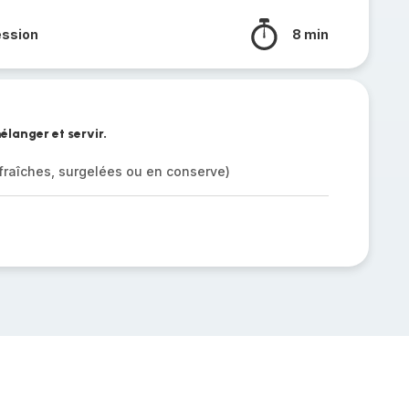
ession
8 min
élanger et servir.
fraîches, surgelées ou en conserve)