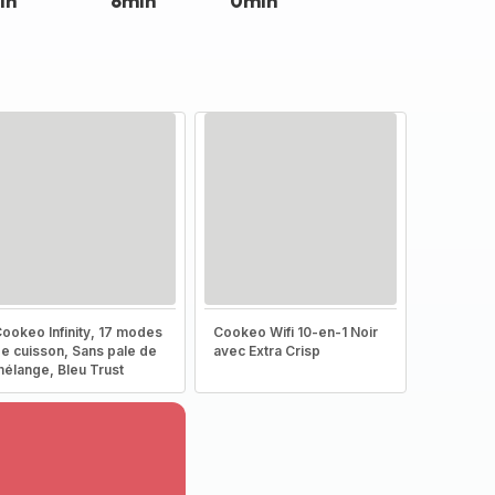
in
8min
0min
ookeo Infinity, 17 modes
Cookeo Wifi 10-en-1 Noir
e cuisson, Sans pale de
avec Extra Crisp
élange, Bleu Trust