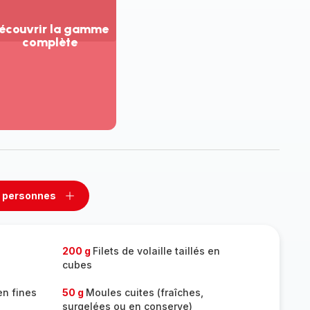
écouvrir la gamme
complète
ir
us...
couvrir
amme
mplète
 personnes
rimer
Ajouter
sonnes
personnes
200 g
Filets de volaille taillés en
cubes
en fines
50 g
Moules cuites (fraîches,
surgelées ou en conserve)