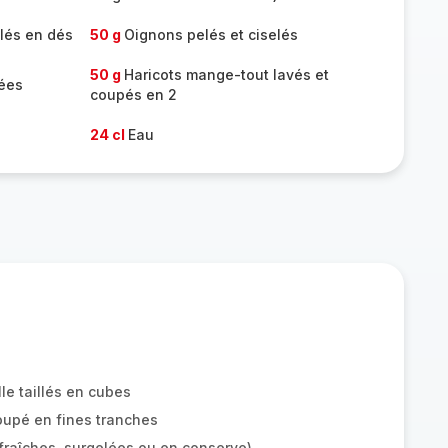
llés en dés
50 g
Oignons pelés et ciselés
50 g
Haricots mange-tout lavés et
ées
coupés en 2
24 cl
Eau
lle taillés en cubes
oupé en fines tranches
fraîches, surgelées ou en conserve)