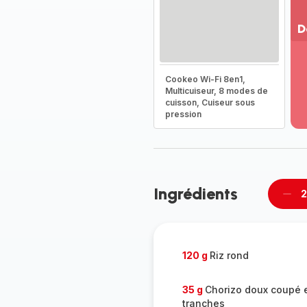
D
Vo
pl
Cookeo Wi-Fi 8en1,
-
Multicuiseur, 8 modes de
Dé
cuisson, Cuiseur sous
la
pression
g
co
-
Ingrédients
2
Supp
per
120 g
Riz rond
35 g
Chorizo doux coupé 
tranches