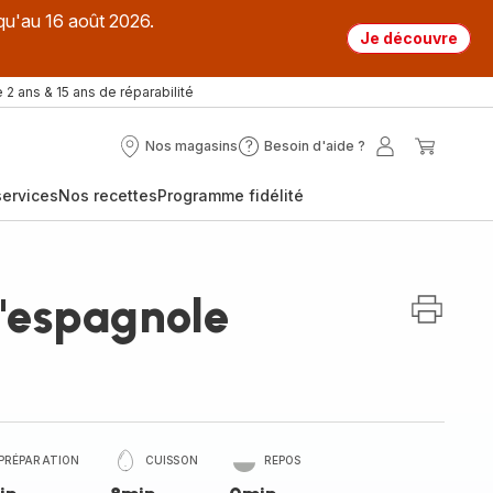
qu'au 16 août 2026.
Je découvre
 2 ans & 15 ans de réparabilité
Nos magasins
Besoin d'aide ?
Nos
Besoin
Mon
Mon
magasins
d'aide
compte
panier
ervices
Nos recettes
Programme fidélité
?
l'espagnole
PRÉPARATION
CUISSON
REPOS