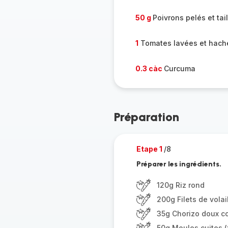
50 g
Poivrons pelés et tai
1
Tomates lavées et hach
0.3 càc
Curcuma
Préparation
Etape 1
/8
Préparer les ingrédients.
120g Riz rond
200g Filets de volai
35g Chorizo doux c
50g Moules cuites (