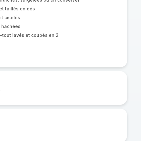
t taillés en dés
t ciselés
t hachées
-tout lavés et coupés en 2
.
.