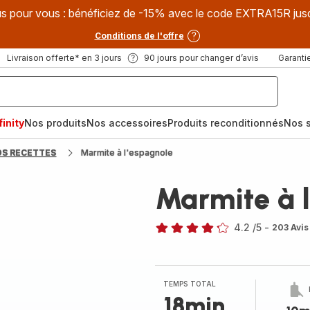
s pour vous : bénéficiez de -15% avec le code EXTRA15R jus
Conditions de l'offre
Livraison offerte* en 3 jours
90 jours pour changer d’avis
Garantie
inity
Nos produits
Nos accessoires
Produits reconditionnés
Nos s
OS RECETTES
Marmite à l'espagnole
Marmite à 
4.2
/5
-
203 Avis
ratings.4.2
TEMPS TOTAL
18min