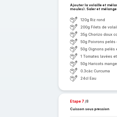
Ajouter la volaille et méla
moules). Saler et mélang
120g Riz rond
200g Filets de volai
35g Chorizo doux c
50g Poivrons pelés e
50g Oignons pelés e
1 Tomates lavées e
50g Haricots mange
0.3càc Curcuma
24cl Eau
Etape 7
/8
Cuisson sous pression