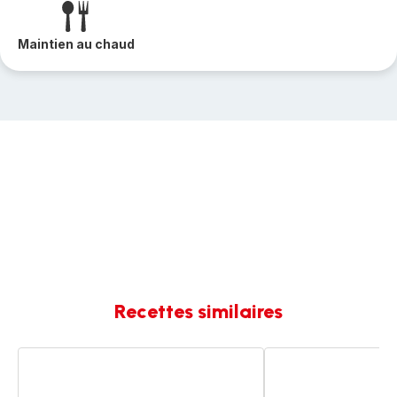
Maintien au chaud
Recettes similaires
Lapin
Lapin
à
à
la
la