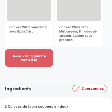
Cookeo Wifi 10-en-1 Noir
Cookeo Wi-Fi 8en1,
avec Extra Crisp
Multicuiseur, 8 modes de
cuisson, Cuiseur sous
pression
Découvrir la gamme
complète
Voir
plus...
-
Découvrir
la
Ingrédients
2 personnes
gamme
complète
-
2
Cuisses de lapin coupées en deux