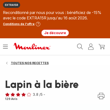
EXTRA15R
Reconditionné par nous pour vous : bénéficiez de -15%
avec le code EXTRA15R jusqu'au 16 août 2026.
Conditions de l'offre
Je découvre
Accueil
Ouvrir
Mon
Mon
Moulinex
le
compte
panie
menu
TOUTES NOS RECETTES
Lapin à la bière
3.8
/5
-
ratings.3.8
129 Avis