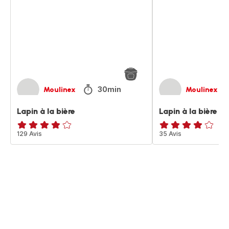
bière
bière
30min
Moulinex
Moulinex
Lapin à la bière
Lapin à la bière
ratings.3.8
129 Avis
Avis
35 Avis
4
étoiles
(moyenne)