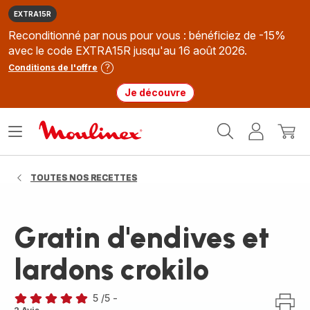
EXTRA15R
Reconditionné par nous pour vous : bénéficiez de -15%
avec le code EXTRA15R jusqu'au 16 août 2026.
Conditions de l'offre
Je découvre
Accueil
Ouvrir
Mon
Mon
Moulinex
le
compte
panie
menu
TOUTES NOS RECETTES
Gratin d'endives et
lardons crokilo
5
/5
-