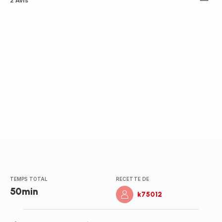
Avis
2 Avis
5
étoiles
(moyenne)
TEMPS TOTAL
RECETTE DE
50min
k75012