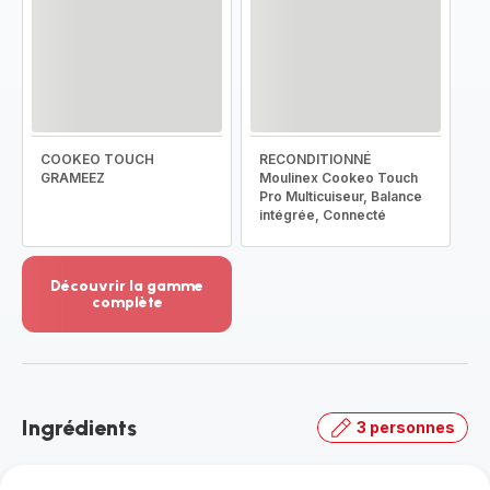
COOKEO TOUCH
RECONDITIONNÉ
GRAMEEZ
Moulinex Cookeo Touch
Pro Multicuiseur, Balance
intégrée, Connecté
Découvrir la gamme
complète
Voir
plus...
-
Découvrir
la
Ingrédients
3 personnes
gamme
complète
-