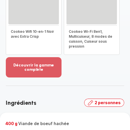
Cookeo Wifi 10-en-1 Noir
Cookeo Wi-Fi 8en1,
avec Extra Crisp
Multicuiseur, 8 modes de
cuisson, Cuiseur sous
pression
Découvrir la gamme
complète
Voir
plus...
-
Découvrir
la
Ingrédients
2 personnes
gamme
complète
-
400 g
Viande de boeuf hachée