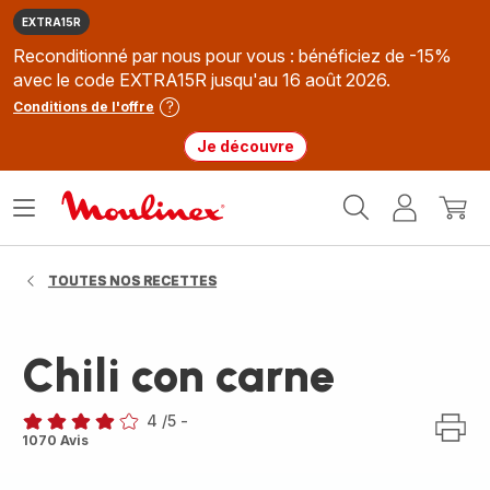
EXTRA15R
Reconditionné par nous pour vous : bénéficiez de -15%
avec le code EXTRA15R jusqu'au 16 août 2026.
Conditions de l'offre
Je découvre
Accueil
Ouvrir
Mon
Mon
Moulinex
le
compte
panie
menu
TOUTES NOS RECETTES
Chili con carne
4
/5
-
Avis
1070 Avis
4
étoiles