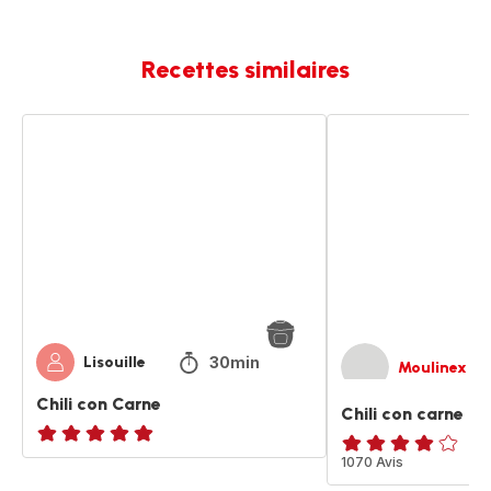
Recettes similaires
Chili
Chili
con
con
Carne
carne
30min
Lisouille
Moulinex
Chili con Carne
Chili con carne
ratings.NaN
Avis
1070 Avis
4