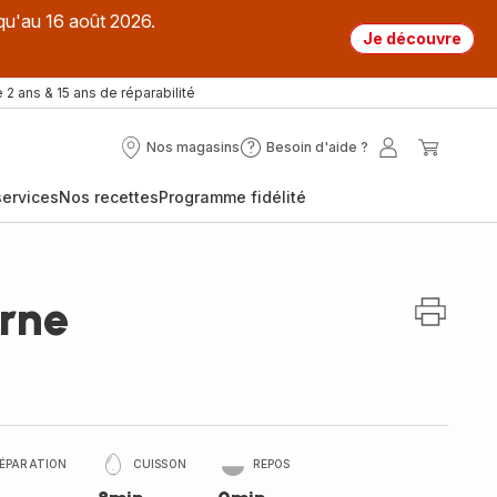
qu'au 16 août 2026.
Je découvre
 2 ans & 15 ans de réparabilité
Nos magasins
Besoin d'aide ?
Nos
Besoin
Mon
Mon
magasins
d'aide
compte
panier
ervices
Nos recettes
Programme fidélité
?
arne
ÉPARATION
CUISSON
REPOS