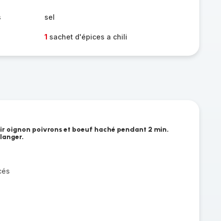
s
sel
1
sachet d'épices a chili
nir oignon poivrons et boeuf haché pendant 2 min.
élanger.
cés