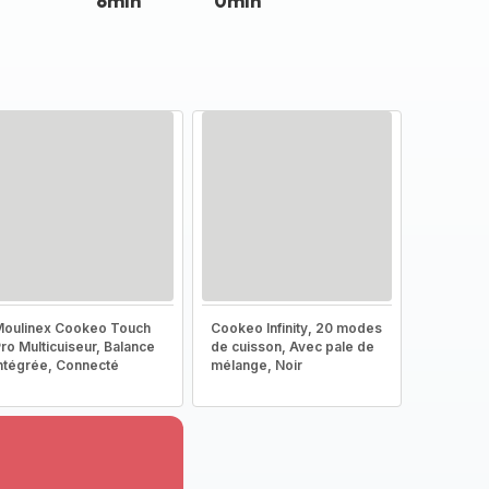
8min
0min
oulinex Cookeo Touch
Cookeo Infinity, 20 modes
ro Multicuiseur, Balance
de cuisson, Avec pale de
ntégrée, Connecté
mélange, Noir