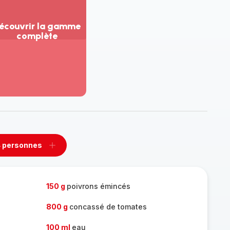
écouvrir la gamme
complète
ir
us...
couvrir
amme
mplète
 personnes
rimer
Ajouter
sonnes
personnes
150 g
poivrons émincés
800 g
concassé de tomates
100 ml
eau