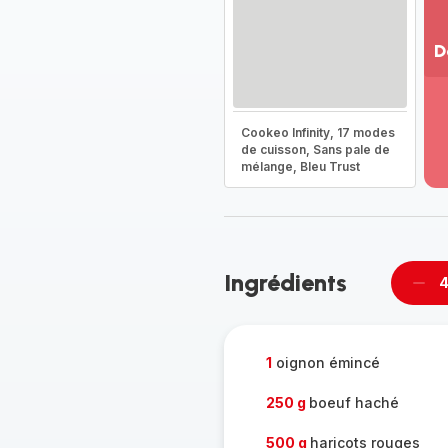
D
Vo
pl
-
Cookeo Infinity, 17 modes
Dé
de cuisson, Sans pale de
mélange, Bleu Trust
la
g
co
-
Ingrédients
4
Supp
per
1
oignon émincé
250 g
boeuf haché
500 g
haricots rouges