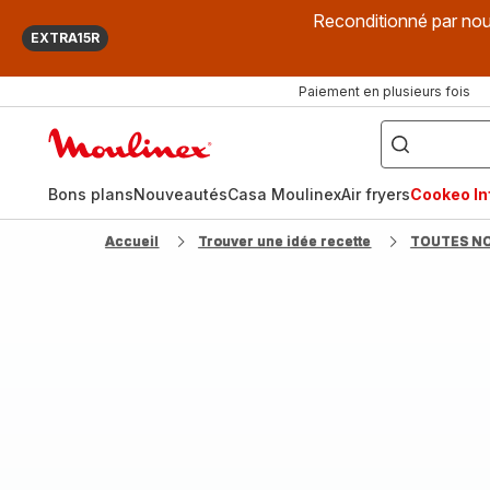
Reconditionné par nou
EXTRA15R
Paiement en plusieurs fois
["Que
recherchez-
Accueil
vous
?",
Moulinex
"Cookeo",
"Air
fryer",
Bons plans
Nouveautés
Casa Moulinex
Air fryers
Cookeo Inf
"Companion"]
Accueil
Trouver une idée recette
TOUTES N