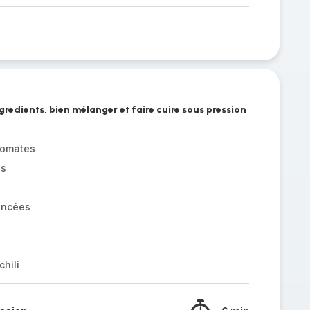
ngredients, bien mélanger et faire cuire sous pression
tomates
es
incées
chili