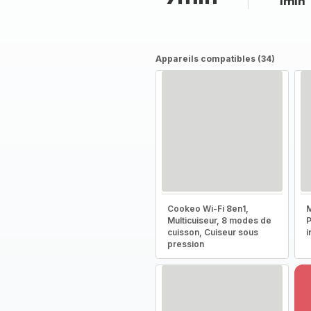
1min
Appareils compatibles (34)
Cookeo Wi-Fi 8en1,
M
Multicuiseur, 8 modes de
P
cuisson, Cuiseur sous
i
pression