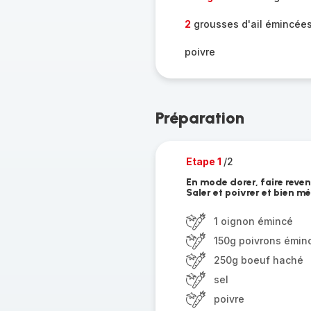
2
grousses d'ail émincée
poivre
Préparation
Etape 1
/2
En mode dorer, faire reve
Saler et poivrer et bien m
1 oignon émincé
150g poivrons émin
250g boeuf haché
sel
poivre