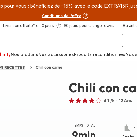
s pour vous : bénéficiez de -15% avec le code EXTRA15R jus
Conditions de l'offre
Livraison offerte* en 3 jours
90 jours pour changer d’avis
Garantie
inity
Nos produits
Nos accessoires
Produits reconditionnés
Nos s
OS RECETTES
Chili con carne
Chili con c
4.1
/5
-
12 Avis
ratings.4.1
TEMPS TOTAL
PR
9min