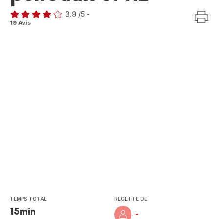
3.9
/5
-
ratings.3.9
19 Avis
TEMPS TOTAL
RECETTE DE
15min
-