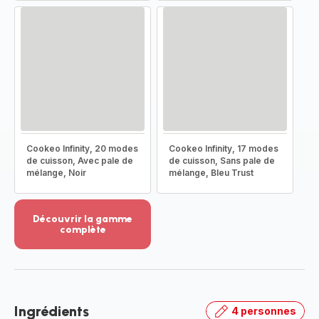
Cookeo Infinity, 20 modes
Cookeo Infinity, 17 modes
de cuisson, Avec pale de
de cuisson, Sans pale de
mélange, Noir
mélange, Bleu Trust
Découvrir la gamme
complète
Voir
plus...
-
Découvrir
la
Ingrédients
4 personnes
gamme