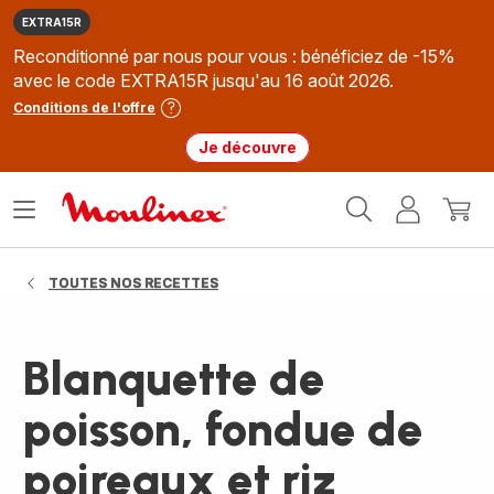
EXTRA15R
Reconditionné par nous pour vous : bénéficiez de -15%
avec le code EXTRA15R jusqu'au 16 août 2026.
Conditions de l'offre
Je découvre
Accueil
Ouvrir
Mon
Mon
Moulinex
le
compte
panie
menu
TOUTES NOS RECETTES
Blanquette de
poisson, fondue de
poireaux et riz