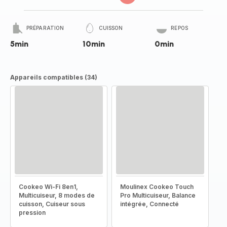
PRÉPARATION
CUISSON
REPOS
5min
10min
0min
Appareils compatibles (34)
Cookeo Wi-Fi 8en1,
Moulinex Cookeo Touch
Multicuiseur, 8 modes de
Pro Multicuiseur, Balance
cuisson, Cuiseur sous
intégrée, Connecté
pression