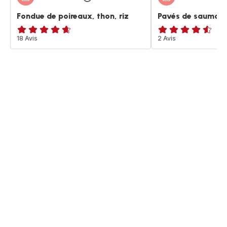
Fondue de poireaux, thon, riz
Pavés de saumon 
ratings.4.6
18 Avis
ratings.4.5
2 Avis