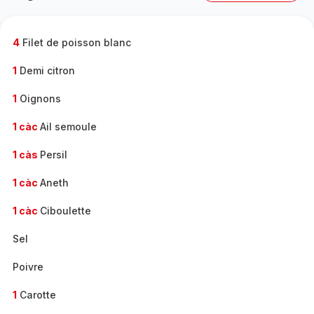
complète
-
4
Filet de poisson blanc
1
Demi citron
1
Oignons
1 càc
Ail semoule
1 càs
Persil
1 càc
Aneth
1 càc
Ciboulette
Sel
Poivre
1
Carotte