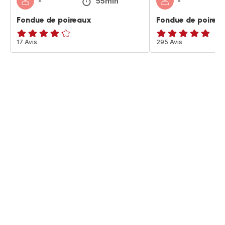
55min
-
-
Fondue de poireaux
Fondue de poirea
ratings.4.2
17 Avis
ratings.4.8
295 Avis