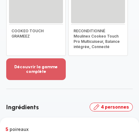
COOKEO TOUCH
RECONDITIONNÉ
GRAMEEZ
Moulinex Cookeo Touch
Pro Multicuiseur, Balance
intégrée, Connecté
Découvrir la gamme
complète
Voir
plus...
-
Découvrir
la
Ingrédients
4 personnes
gamme
complète
-
5
poireaux