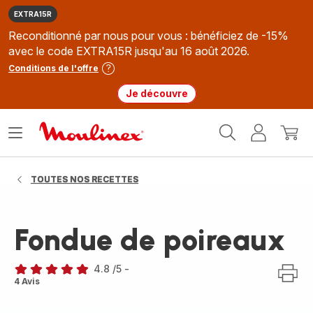
EXTRA15R
Reconditionné par nous pour vous : bénéficiez de -15%
avec le code EXTRA15R jusqu'au 16 août 2026.
Conditions de l'offre
Je découvre
Accueil
Ouvrir
Mon
Mon
Moulinex
le
compte
panie
menu
TOUTES NOS RECETTES
Fondue de poireaux
4.8
/5
-
ratings.4.8
4 Avis