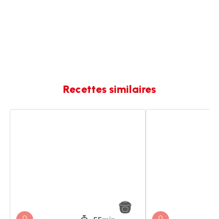
Recettes similaires
Fondue
Fondue
de
de
poireaux
poireaux