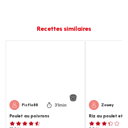
Recettes similaires
Poulet
Riz
au
au
poivrons
poulet
et
poivrons
31min
Picflo88
Zowey
Poulet au poivrons
Riz au poulet et p