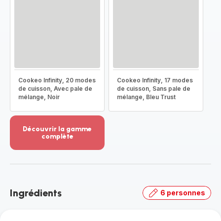
Cookeo Infinity, 20 modes
Cookeo Infinity, 17 modes
de cuisson, Avec pale de
de cuisson, Sans pale de
mélange, Noir
mélange, Bleu Trust
Découvrir la gamme
complète
Voir
plus...
-
Découvrir
la
Ingrédients
6 personnes
gamme
complète
-