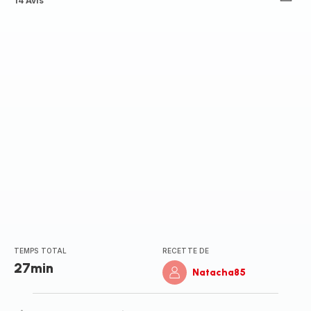
Avis
14 Avis
4
étoiles
(moyenne)
TEMPS TOTAL
RECETTE DE
27min
Natacha85