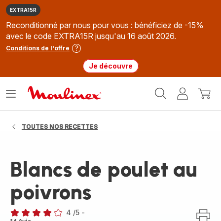
EXTRA15R
Reconditionné par nous pour vous : bénéficiez de -15%
avec le code EXTRA15R jusqu'au 16 août 2026.
Conditions de l'offre
Je découvre
Accueil
Ouvrir
Mon
Mon
Moulinex
le
compte
panie
menu
TOUTES NOS RECETTES
Blancs de poulet au
poivrons
4
/5
-